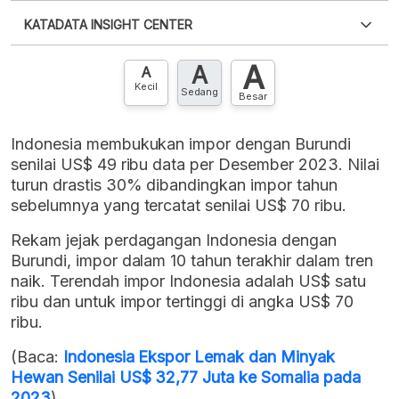
Silakan
login
untuk mengakses informasi ini
.
Belum
KATADATA INSIGHT CENTER
punya akun?
Silakan
Daftar sekarang
,
GRATIS!
XLS
EMBED
A
A
Hubungi sekarang »
A
Kecil
Sedang
Besar
Indonesia membukukan impor dengan Burundi
senilai US$ 49 ribu data per Desember 2023. Nilai
turun drastis 30% dibandingkan impor tahun
sebelumnya yang tercatat senilai US$ 70 ribu.
Rekam jejak perdagangan Indonesia dengan
Burundi, impor dalam 10 tahun terakhir dalam tren
naik. Terendah impor Indonesia adalah US$ satu
ribu dan untuk impor tertinggi di angka US$ 70
ribu.
(Baca:
Indonesia Ekspor Lemak dan Minyak
Hewan Senilai US$ 32,77 Juta ke Somalia pada
2023
)