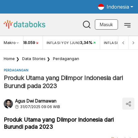
Indonesia
Masuk
Makro
18.059
3,34%
UKAR USD/IDR
INFLASI YOY (JUN)
INFLASI MOM (JUN
Home
Data Stories
Perdagangan
PERDAGANGAN
Produk Utama yang Diimpor Indonesia dari
Burundi pada 2023
Agus Dwi Darmawan
31/07/2025 09:06 WIB
Produk Utama yang Diimpor Indonesia dari
Burundi pada 2023