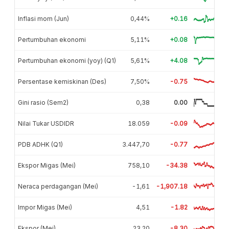
Inflasi mom (Jun)
0,44%
+0.16
Pertumbuhan ekonomi
5,11%
+0.08
Pertumbuhan ekonomi (yoy) (Q1)
5,61%
+4.08
Persentase kemiskinan (Des)
7,50%
-0.75
Gini rasio (Sem2)
0,38
0.00
Nilai Tukar USDIDR
18.059
-0.09
PDB ADHK (Q1)
3.447,70
-0.77
Ekspor Migas (Mei)
758,10
-34.38
Neraca perdagangan (Mei)
-1,61
-1,907.18
Impor Migas (Mei)
4,51
-1.82
Ekspor (Mei)
23,20
-8.30