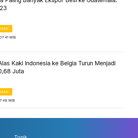
ia Paling Banyak Ekspor Besi ke Guatemala.
023
NGAN
07:41 WIB
las Kaki Indonesia ke Belgia Turun Menjadi
,68 Juta
NGAN
07:48 WIB
Topik