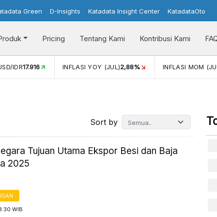
atadata Green
D-Insights
Katadata Insight Center
KatadataOto
Produk
Pricing
Tentang Kami
Kontribusi Kami
FA
16
INFLASI YOY (JUL)
2,88%
INFLASI MOM (JUL)
-0,14%
T
Sort by
Negara Tujuan Utama Ekspor Besi dan Baja
ia 2025
NGAN
3:30 WIB