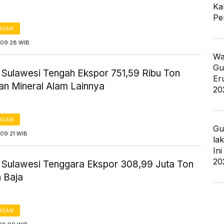
Ka
Pe
NGAN
09:28 WIB
Wa
Gu
i Sulawesi Tengah Ekspor 751,59 Ribu Ton
Er
an Mineral Alam Lainnya
20
NGAN
Gu
09:21 WIB
la
In
20
i Sulawesi Tenggara Ekspor 308,99 Juta Ton
n Baja
NGAN