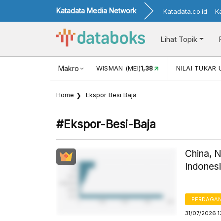
Katadata Media Network
Katadata.co.id
K
Lihat Topik
KUNJUNGAN WISMAN (MEI)
Makro
1,38
NILAI TUKAR USD/IDR
17.9
Home
Ekspor Besi Baja
#ekspor-Besi-Baja
China, 
Indones
PERDAGA
31/07/2026 1