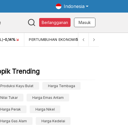
Indonesia
Q
Berlangganan
Masuk
PERTUMBUHAN EKONOMI
5,11%
PERTUMBUHAN EKONOMI (Y
opik Trending
Produksi Kayu Bulat
Harga Tembaga
Nilai Tukar
Harga Emas Antam
Harga Perak
Harga Nikel
Harga Gas Alam
Harga Kedelai