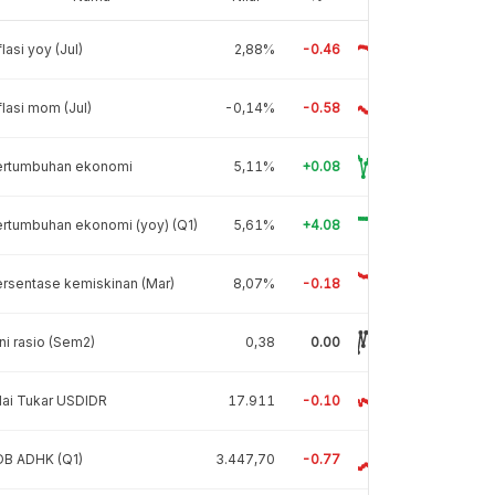
flasi yoy (Jul)
2,88%
-0.46
flasi mom (Jul)
-0,14%
-0.58
ertumbuhan ekonomi
5,11%
+0.08
rtumbuhan ekonomi (yoy) (Q1)
5,61%
+4.08
rsentase kemiskinan (Mar)
8,07%
-0.18
ni rasio (Sem2)
0,38
0.00
lai Tukar USDIDR
17.911
-0.10
DB ADHK (Q1)
3.447,70
-0.77