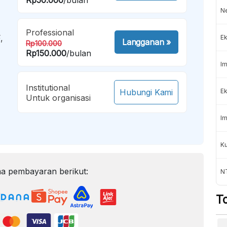
Ne
Professional
,
Ek
Langganan
»
Rp100.000
Rp150.000
/bulan
Im
Institutional
Hubungi Kami
Ek
Untuk organisasi
Im
K
a pembayaran berikut:
NT
T