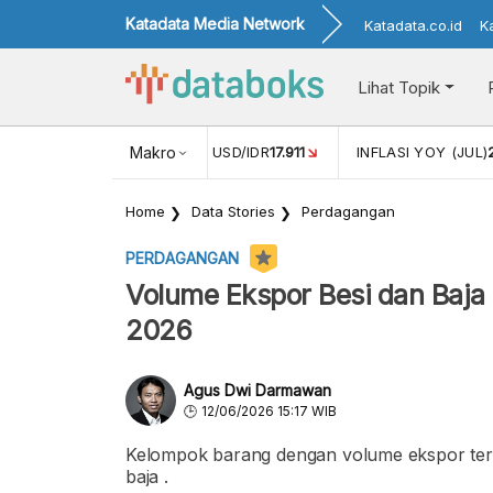
Katadata Media Network
Katadata.co.id
K
Lihat Topik
(MEI)
1,38
NILAI TUKAR USD/IDR
Makro
17.911
INFLASI YOY (JUL)
Home
Data Stories
Perdagangan
PERDAGANGAN
Volume Ekspor Besi dan Baja
2026
Agus Dwi Darmawan
12/06/2026 15:17 WIB
Kelompok barang dengan volume ekspor tert
baja .