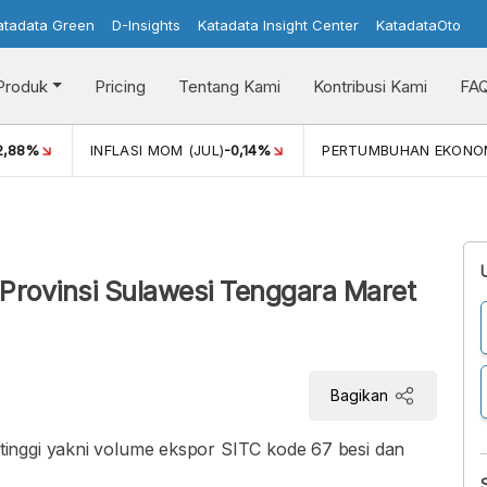
atadata Green
D-Insights
Katadata Insight Center
KatadataOto
Produk
Pricing
Tentang Kami
Kontribusi Kami
FA
2,88%
INFLASI MOM (JUL)
-0,14%
PERTUMBUHAN EKONO
 Provinsi Sulawesi Tenggara Maret
Bagikan
inggi yakni volume ekspor SITC kode 67 besi dan