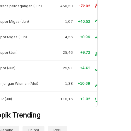
raca perdagangan (Jun)
-450,50
-72.02
spor Migas (Jun)
1,07
+40.52
por Migas (Jun)
4,56
+0.96
spor (Jun)
25,46
+9.72
por (Jun)
25,91
+4.41
unjungan Wisman (Mei)
1,38
+10.69
P (Jul)
116,16
+1.32
opik Trending
Jepang
Erupsi
Peru