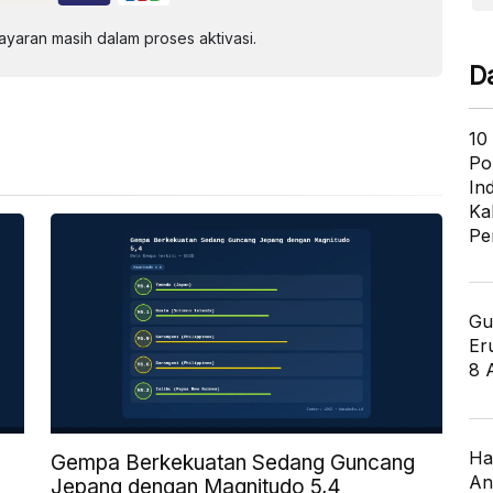
aran masih dalam proses aktivasi.
D
10
Po
In
Ka
Pe
Gu
Er
8 
Ha
Gempa Berkekuatan Sedang Guncang
An
Jepang dengan Magnitudo 5,4