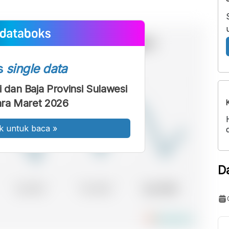
s
single data
 dan Baja Provinsi Sulawesi
ra Maret 2026
k untuk baca
»
D