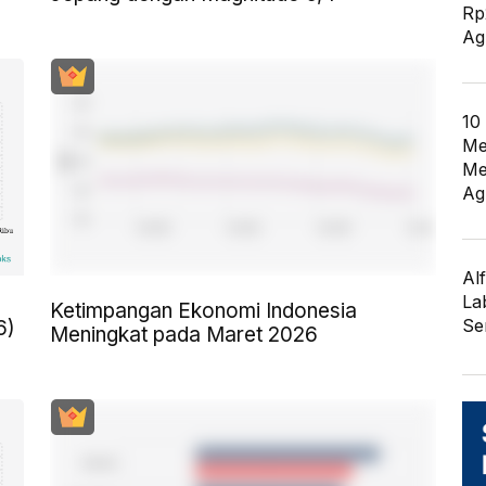
Rp
Ag
10
Me
Me
Ag
Al
La
Ketimpangan Ekonomi Indonesia
Se
6)
Meningkat pada Maret 2026