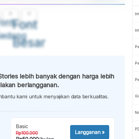
A
A
In
ont
Font
In
Sedang
Besar
P
Pe
tories lebih banyak dengan harga lebih
Pe
lakan berlangganan.
antu kami untuk menyajikan data berkualitas.
Gi
Ni
Basic
P
Langganan
»
Rp100.000
Rp50.000
/bulan