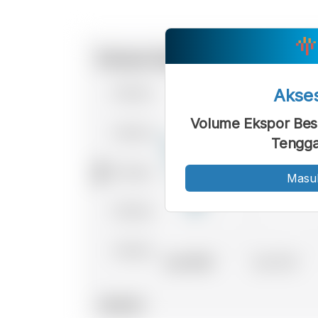
Akse
Volume Ekspor Besi
Tengga
Masu