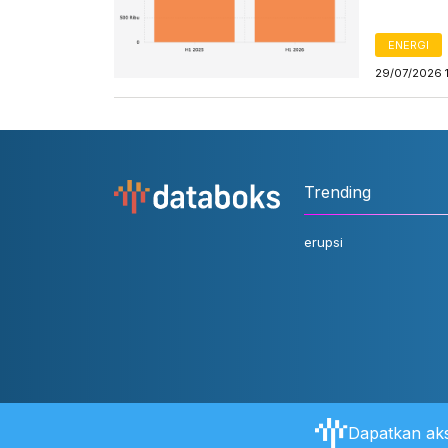
ENERGI
29/07/2026 
Trending
erupsi
Dapatkan aks
Tentang Databoks
Aturan Pengguna
FAQ
Hubungi