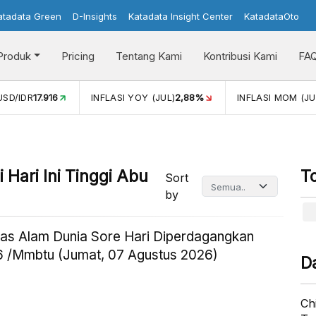
atadata Green
D-Insights
Katadata Insight Center
KatadataOto
Produk
Pricing
Tentang Kami
Kontribusi Kami
FA
2,88%
INFLASI MOM (JUL)
-0,14%
PERTUMBUHAN EKONO
Hari Ini Tinggi Abu
T
Sort
by
as Alam Dunia Sore Hari Diperdagangkan
 /Mmbtu (Jumat, 07 Agustus 2026)
D
Ch