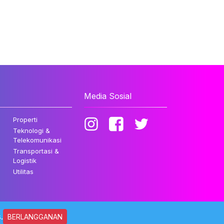
Media Sosial
Properti
Teknologi &
Telekomunikasi
Transportasi &
Logistik
Utilitas
.
BERLANGGANAN
ndungi Undang-undang.
Kebijakan Privasi
Disclaimer