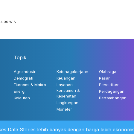
14:09 WIB
Topik
Agroindustri
Ketenagakerjaan
Olahraga
Demografi
Keuangan
Pasar
Ekonomi & Makro
Layanan
Pendidikan
konsumen &
Energi
Perdagangan
Kesehatan
Kelautan
Pertambangan
Lingkungan
Moneter
es Data Stories lebih banyak dengan harga lebih ekonomis
 Kami
©2022 Katadata. Hak cipta dili