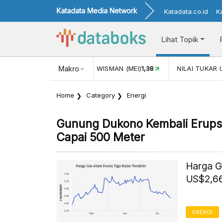
Katadata Media Network
Katadata.co.id
K
Lihat Topik
(MEI)
1,38
NILAI TUKAR USD/IDR
Makro
17.916
INFLASI YOY (JUL)
Home
Category
Energi
Gunung Dukono Kembali Erupsi 
Capai 500 Meter
Harga G
US$2,66
ENERGI