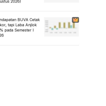
ustus 2026)
ndapatan BUVA Cetak
kor, tapi Laba Anjlok
% pada Semester I
26