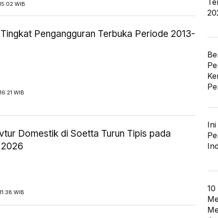
Te
15:02 WIB
20
ik Tingkat Pengangguran Terbuka Periode 2013-
Be
Pe
Ke
Pe
16:21 WIB
In
tur Domestik di Soetta Turun Tipis pada
Pe
 2026
In
10
11:38 WIB
Me
Me