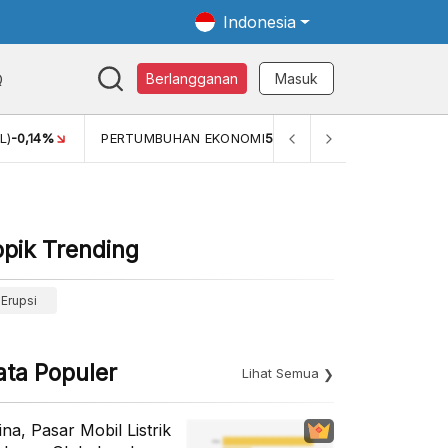
Indonesia
Q
Berlangganan
Masuk
MI
5,11%
PERTUMBUHAN EKONOMI (YOY) (Q1)
5,61%
PDB 
opik Trending
Erupsi
ata Populer
Lihat Semua
ina, Pasar Mobil Listrik