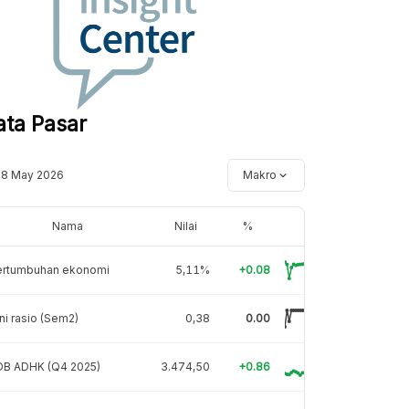
ata Pasar
18 May 2026
Makro
Nama
Nilai
%
ertumbuhan ekonomi
5,11%
+0.08
ni rasio (Sem2)
0,38
0.00
DB ADHK (Q4 2025)
3.474,50
+0.86