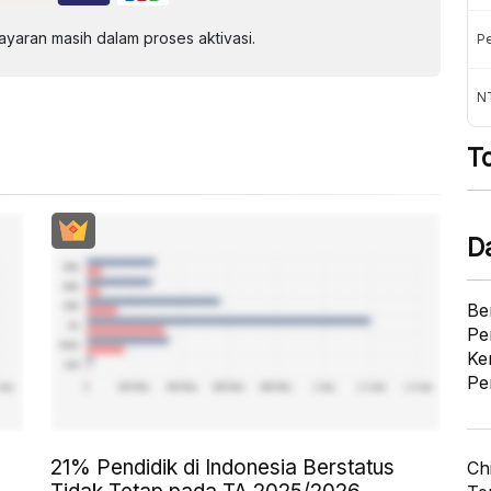
aran masih dalam proses aktivasi.
Pe
NT
T
D
Be
Pe
Ke
Pe
21% Pendidik di Indonesia Berstatus
Ch