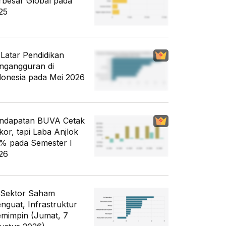
rbesar Global pada
25
i Latar Pendidikan
ngangguran di
donesia pada Mei 2026
ndapatan BUVA Cetak
kor, tapi Laba Anjlok
% pada Semester I
26
 Sektor Saham
nguat, Infrastruktur
mimpin (Jumat, 7