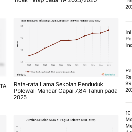
Tidak Tetap pada TA 2025/2026
Te
20
In
Pe
In
Pe
Re
89
Rata-rata Lama Sekolah Penduduk
 TA
20
Polewali Mandar Capai 7,84 Tahun pada
2025
10
Me
Me