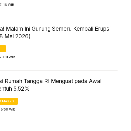
21:16 WIB
! Malam Ini Gunung Semeru Kembali Erupsi
18 Mei 2026)
FI
20:31 WIB
i Rumah Tangga RI Menguat pada Awal
entuh 5,52%
& MAKRO
18:59 WIB