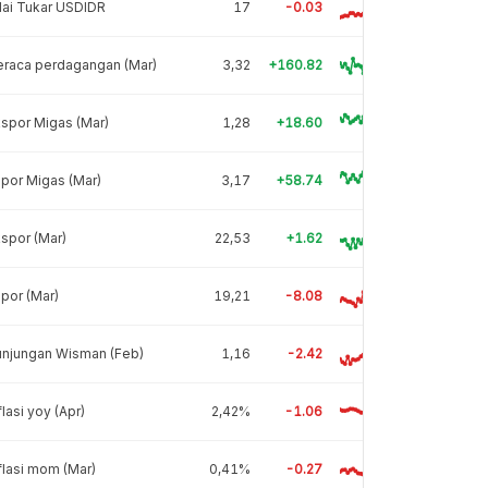
lai Tukar USDIDR
17
-0.03
eraca perdagangan (Mar)
3,32
+160.82
spor Migas (Mar)
1,28
+18.60
por Migas (Mar)
3,17
+58.74
spor (Mar)
22,53
+1.62
por (Mar)
19,21
-8.08
unjungan Wisman (Feb)
1,16
-2.42
flasi yoy (Apr)
2,42%
-1.06
flasi mom (Mar)
0,41%
-0.27