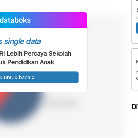
s
single data
I Lebih Percaya Sekolah
uk Pendidikan Anak
k untuk baca
»
D