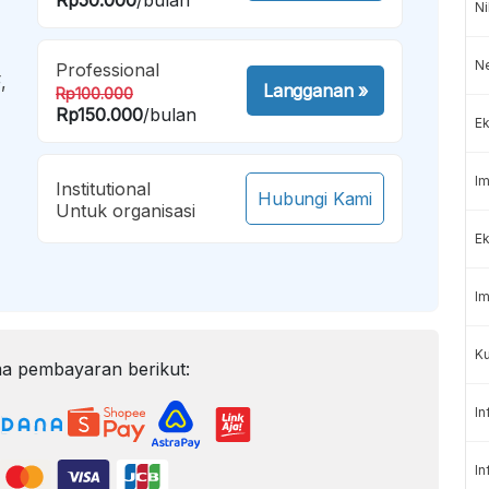
Ni
N
Professional
,
Langganan
»
Rp100.000
Rp150.000
/bulan
Ek
Im
Institutional
Hubungi Kami
Untuk organisasi
Ek
Im
K
a pembayaran berikut:
In
In