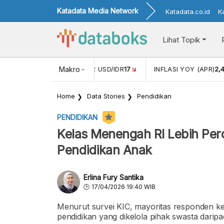
Katadata Media Network
Katadata.co.id
K
Lihat Topik
 (FEB)
1,16
NILAI TUKAR USD/IDR
Makro
17
INFLASI YOY (APR)
2,
Home
Data Stories
Pendidikan
PENDIDIKAN
Kelas Menengah RI Lebih Per
Pendidikan Anak
Erlina Fury Santika
17/04/2026 19:40 WIB
Menurut survei KIC, mayoritas responden k
pendidikan yang dikelola pihak swasta daripa