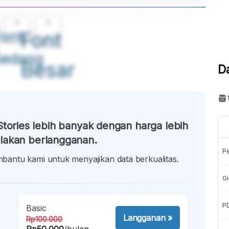
A
A
ont
Font
Sedang
Besar
D
tories lebih banyak dengan harga lebih
lakan berlangganan.
P
antu kami untuk menyajikan data berkualitas.
Gi
P
Basic
Langganan
»
Rp100.000
Rp50.000
/bulan