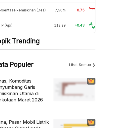
rsentase kemiskinan (Des)
7,50%
-0.75
P (Apr)
112,29
+0.43
opik Trending
ata Populer
Lihat Semua
ras, Komoditas
nyumbang Garis
miskinan Utama di
rkotaan Maret 2026
ina, Pasar Mobil Listrik