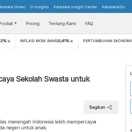
atadata Green
D-Insights
Katadata Insight Center
KatadataOto
Produk
Pricing
Tentang Kami
FAQ
42%
INFLASI MOM (MAR)
0,41%
PERTUMBUHAN EKONOMI
caya Sekolah Swasta untuk
Bagikan
elas menengah Indonesia lebih mempercayai
da negeri untuk anak.