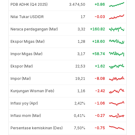
PDB ADHK (Q4 2025)
3.474,50
+0.86
Nilai Tukar USDIDR
17
-0.03
Neraca perdagangan (Mar)
3,32
+160.82
Ekspor Migas (Mar)
1,28
+18.60
Impor Migas (Mar)
3,17
+58.74
Ekspor (Mar)
22,53
+1.62
Impor (Mar)
19,21
-8.08
Kunjungan Wisman (Feb)
1,16
-2.42
Inflasi yoy (Apr)
2,42%
-1.06
Inflasi mom (Mar)
0,41%
-0.27
Persentase kemiskinan (Des)
7,50%
-0.75