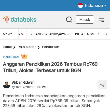
Indonesia
Masuk
Makro
17
2,42%
0,4
KAR USD/IDR
INFLASI YOY (APR)
INFLASI MOM (MAR)
Home
Data Stories
Pendidikan
PENDIDIKAN
Anggaran Pendidikan 2026 Tembus Rp769
Triliun, Alokasi Terbesar untuk BGN
Akbar Ridwan
02/02/2026 18:06 WIB
Pemerintah Indonesia menetapkan anggaran pendidikan
dalam APBN 2026 senilai Rp769,09 triliun. Sebanyak
223,56 triliun atau 29% dialokasikan untuk BGN.