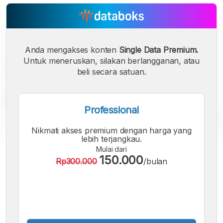
Anda mengakses konten
Single Data Premium.
Untuk meneruskan, silakan berlangganan, atau
beli secara satuan.
Professional
Nikmati akses premium dengan harga yang
lebih terjangkau.
Mulai dari
A
A
A
150.000
Rp300.000
/bulan
Font
Font
Font
Kecil
Sedang
Besar