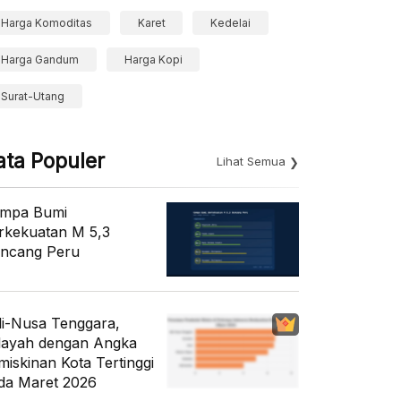
Harga Komoditas
Karet
Kedelai
Harga Gandum
Harga Kopi
Surat-Utang
ata Populer
Lihat Semua
mpa Bumi
rkekuatan M 5,3
ncang Peru
li-Nusa Tenggara,
layah dengan Angka
miskinan Kota Tertinggi
da Maret 2026