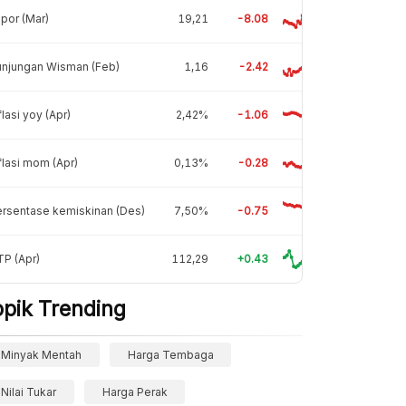
por (Mar)
19,21
-8.08
unjungan Wisman (Feb)
1,16
-2.42
flasi yoy (Apr)
2,42%
-1.06
flasi mom (Apr)
0,13%
-0.28
rsentase kemiskinan (Des)
7,50%
-0.75
P (Apr)
112,29
+0.43
opik Trending
Minyak Mentah
Harga Tembaga
Nilai Tukar
Harga Perak