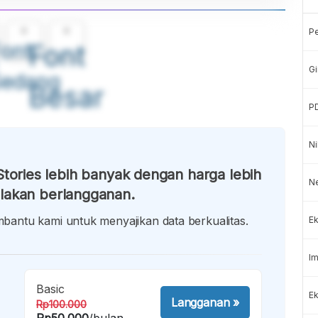
A
A
P
ont
Font
Gi
Sedang
Besar
P
Ni
tories lebih banyak dengan harga lebih
N
lakan berlangganan.
antu kami untuk menyajikan data berkualitas.
Ek
Im
Basic
Ek
Langganan
»
Rp100.000
Rp50.000
/bulan