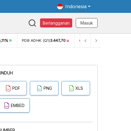
Indonesia
Berlangganan
Masuk
5,11%
PDB ADHK (Q1)
3.447,70
GINI RASIO (SEM2)
0,38
UNDUH
PDF
PNG
XLS
EMBED
SUMBER