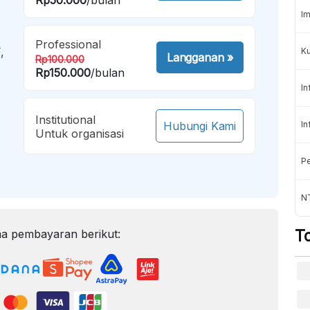
Im
Professional
,
K
Langganan
»
Rp100.000
Rp150.000
/bulan
In
Institutional
Hubungi Kami
In
Untuk organisasi
Pe
NT
T
a pembayaran berikut: