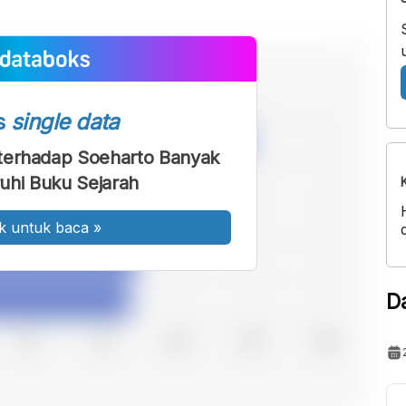
s
single data
terhadap Soeharto Banyak
uhi Buku Sejarah
k untuk baca
»
D