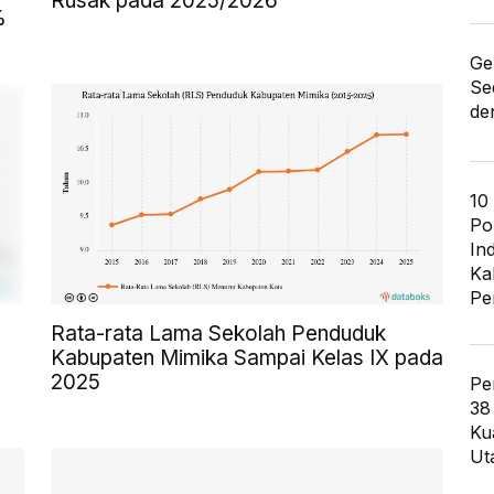
Rusak pada 2025/2026
%
Ge
Se
de
10
Po
In
Ka
Pe
Rata-rata Lama Sekolah Penduduk
Kabupaten Mimika Sampai Kelas IX pada
2025
Pe
38
Ku
Ut