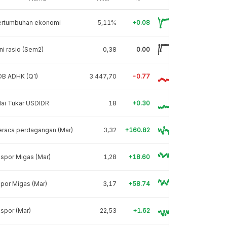
ertumbuhan ekonomi
5,11%
+0.08
ni rasio (Sem2)
0,38
0.00
DB ADHK (Q1)
3.447,70
-0.77
lai Tukar USDIDR
18
+0.30
eraca perdagangan (Mar)
3,32
+160.82
spor Migas (Mar)
1,28
+18.60
por Migas (Mar)
3,17
+58.74
spor (Mar)
22,53
+1.62