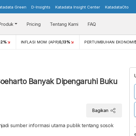
atadata Green
D-Insights
Katadata Insight Center
KatadataOto
Produk
Pricing
Tentang Kami
FAQ
42%
INFLASI MOM (APR)
0,13%
PERTUMBUHAN EKONOMI
Soeharto Banyak Dipengaruhi Buku
Bagikan
jadi sumber informasi utama publik tentang sosok