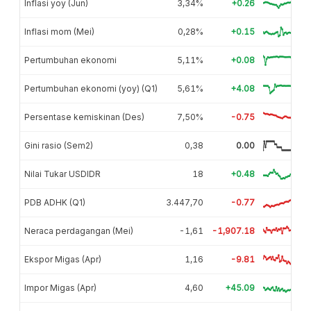
Inflasi yoy (Jun)
3,34%
+0.26
Inflasi mom (Mei)
0,28%
+0.15
Pertumbuhan ekonomi
5,11%
+0.08
Pertumbuhan ekonomi (yoy) (Q1)
5,61%
+4.08
Persentase kemiskinan (Des)
7,50%
-0.75
Gini rasio (Sem2)
0,38
0.00
Nilai Tukar USDIDR
18
+0.48
PDB ADHK (Q1)
3.447,70
-0.77
Neraca perdagangan (Mei)
-1,61
-1,907.18
Ekspor Migas (Apr)
1,16
-9.81
Impor Migas (Apr)
4,60
+45.09