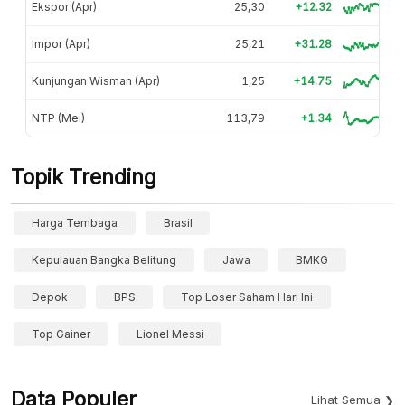
Ekspor (Apr)
25,30
+12.32
Impor (Apr)
25,21
+31.28
Kunjungan Wisman (Apr)
1,25
+14.75
NTP (Mei)
113,79
+1.34
Topik Trending
Harga Tembaga
Brasil
Kepulauan Bangka Belitung
Jawa
BMKG
Depok
BPS
Top Loser Saham Hari Ini
Top Gainer
Lionel Messi
Data Populer
Lihat Semua