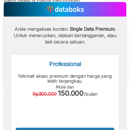
paling sedikit di Papua Pegunungan.
Anda mengakses konten
Single Data Premium.
Untuk meneruskan, silakan berlangganan, atau
beli secara satuan.
Professional
Nikmati akses premium dengan harga yang
lebih terjangkau.
Mulai dari
150.000
Rp300.000
/bulan
A
A
A
Font
Font
Font
Kecil
Sedang
Besar