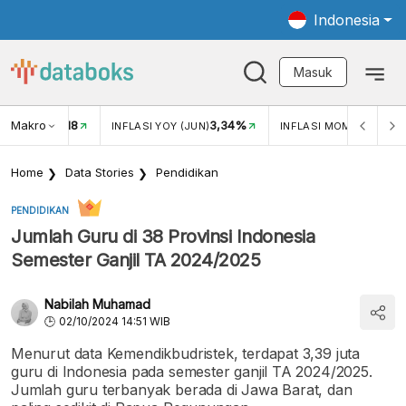
Indonesia
Masuk
Makro
18
3,34%
0,2
UKAR USD/IDR
INFLASI YOY (JUN)
INFLASI MOM (MEI)
Home
Data Stories
Pendidikan
PENDIDIKAN
Jumlah Guru di 38 Provinsi Indonesia
Semester Ganjil TA 2024/2025
Nabilah Muhamad
02/10/2024 14:51 WIB
Menurut data Kemendikbudristek, terdapat 3,39 juta
guru di Indonesia pada semester ganjil TA 2024/2025.
Jumlah guru terbanyak berada di Jawa Barat, dan