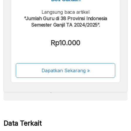
Langsung baca artikel
“Jumlah Guru di 38 Provinsi Indonesia
Semester Ganjil TA 2024/2025”.
Kami menerima pembayaran berikut:
Rp10.000
Dapatkan Sekarang
»
Beberapa metode pembayaran masih dalam
proses aktivasi.
Data Terkait