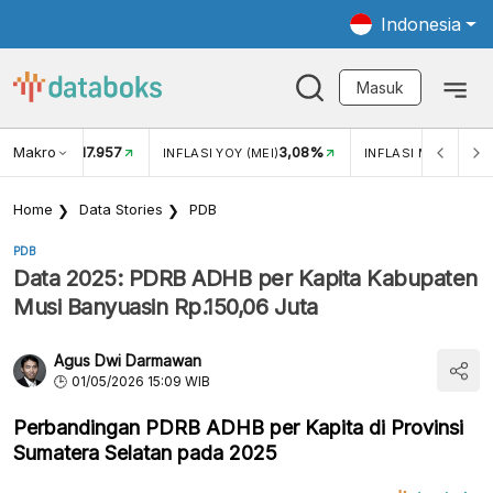
Indonesia
Masuk
Makro
17.957
3,08%
UKAR USD/IDR
INFLASI YOY (MEI)
INFLASI MOM (MEI)
Home
Data Stories
PDB
PDB
Data 2025: PDRB ADHB per Kapita Kabupaten
Musi Banyuasin Rp.150,06 Juta
Agus Dwi Darmawan
01/05/2026 15:09 WIB
Perbandingan PDRB ADHB per Kapita di Provinsi
Sumatera Selatan pada 2025