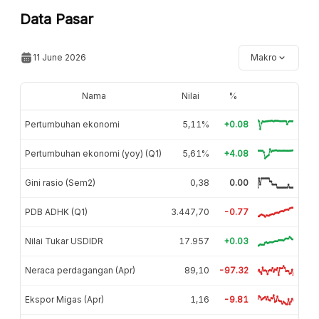
Data Pasar
11 June 2026
Makro
Nama
Nilai
%
Pertumbuhan ekonomi
5,11%
+0.08
Pertumbuhan ekonomi (yoy) (Q1)
5,61%
+4.08
Gini rasio (Sem2)
0,38
0.00
PDB ADHK (Q1)
3.447,70
-0.77
Nilai Tukar USDIDR
17.957
+0.03
Neraca perdagangan (Apr)
89,10
-97.32
Ekspor Migas (Apr)
1,16
-9.81