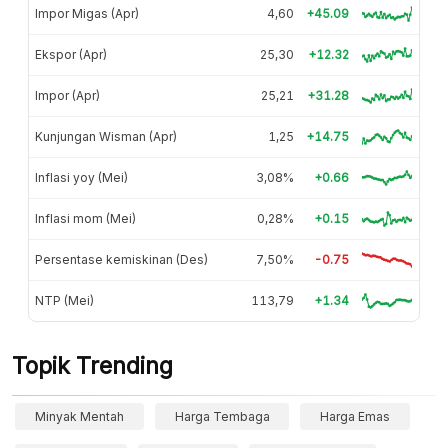
Impor Migas (Apr)
4,60
+45.09
Ekspor (Apr)
25,30
+12.32
Impor (Apr)
25,21
+31.28
Kunjungan Wisman (Apr)
1,25
+14.75
Inflasi yoy (Mei)
3,08%
+0.66
Inflasi mom (Mei)
0,28%
+0.15
Persentase kemiskinan (Des)
7,50%
-0.75
NTP (Mei)
113,79
+1.34
Topik Trending
Minyak Mentah
Harga Tembaga
Harga Emas