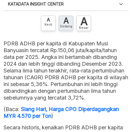
KATADATA INSIGHT CENTER
punya akun?
Silakan
Daftar sekarang
,
GRATIS!
XLS
EMBED
A
A
Hubungi sekarang »
A
Kecil
Sedang
Besar
PDRB ADHB per kapita di Kabupaten Musi
Banyuasin tercatat Rp.150,06 juta/kapita/tahun
data per 2025. Angka ini bertambah dibanding
2024 dan lebih tinggi dibanding Desember 2023.
Selama lima tahun terakhir, rata-rata pertumbuhan
tahunan (CAGR) PDRB ADHB per kapita di wilayah
ini sebesar 5,36%. Pertumbuhan ini lebih tinggi
dibandingkan dengan pertumbuhan lima tahun
sebelumnya yang tercatat 3,72%.
(Baca:
Siang Hari, Harga CPO Diperdagangkan
MYR 4.570 per Ton
)
Secara historis, kenaikan PDRB ADHB per kapita