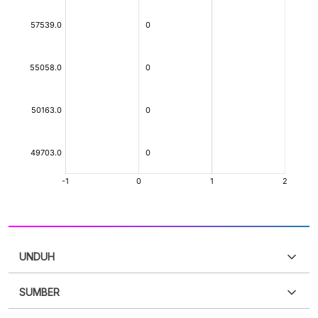
UNDUH
SUMBER
PDF
PNG
Silakan
login
untuk mengakses informasi ini
.
Belum