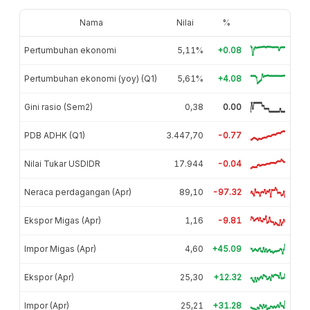
Nama
Nilai
%
Pertumbuhan ekonomi
5,11%
+0.08
Pertumbuhan ekonomi (yoy) (Q1)
5,61%
+4.08
Gini rasio (Sem2)
0,38
0.00
PDB ADHK (Q1)
3.447,70
-0.77
Nilai Tukar USDIDR
17.944
-0.04
Neraca perdagangan (Apr)
89,10
-97.32
Ekspor Migas (Apr)
1,16
-9.81
Impor Migas (Apr)
4,60
+45.09
Ekspor (Apr)
25,30
+12.32
Impor (Apr)
25,21
+31.28