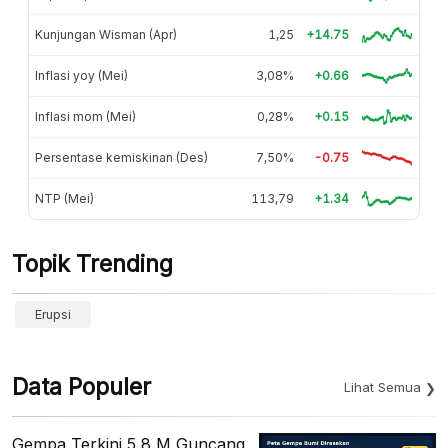
Kunjungan Wisman (Apr)
1,25
+14.75
Inflasi yoy (Mei)
3,08%
+0.66
Inflasi mom (Mei)
0,28%
+0.15
Persentase kemiskinan (Des)
7,50%
-0.75
NTP (Mei)
113,79
+1.34
Topik Trending
Erupsi
Data Populer
Lihat Semua
Gempa Terkini 5,8 M Guncang