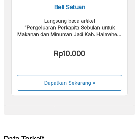
Beli Satuan
Langsung baca artikel
“Pengeluaran Perkapita Sebulan untuk
Makanan dan Minuman Jadi Kab. Halmahera
Selatan | 2024”.
Kami menerima pembayaran berikut:
Rp10.000
Dapatkan Sekarang
»
Beberapa metode pembayaran masih dalam
proses aktivasi.