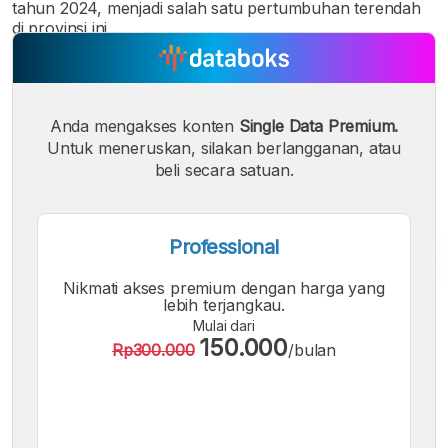
tahun 2024, menjadi salah satu pertumbuhan terendah
di provinsi ini.
Anda mengakses konten
Single Data Premium.
Untuk meneruskan, silakan berlangganan, atau
beli secara satuan.
Professional
Nikmati akses premium dengan harga yang
A
A
A
lebih terjangkau.
Font
Font
Font
Mulai dari
Kecil
150.000
Rp300.000
/bulan
Sedang
Besar