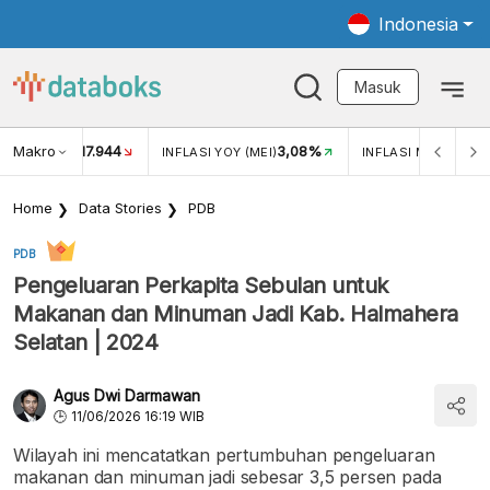
Indonesia
Masuk
Makro
17.944
3,08%
UKAR USD/IDR
INFLASI YOY (MEI)
INFLASI MOM (MEI)
Home
Data Stories
PDB
PDB
Pengeluaran Perkapita Sebulan untuk
Makanan dan Minuman Jadi Kab. Halmahera
Selatan | 2024
Agus Dwi Darmawan
11/06/2026 16:19 WIB
Wilayah ini mencatatkan pertumbuhan pengeluaran
makanan dan minuman jadi sebesar 3,5 persen pada