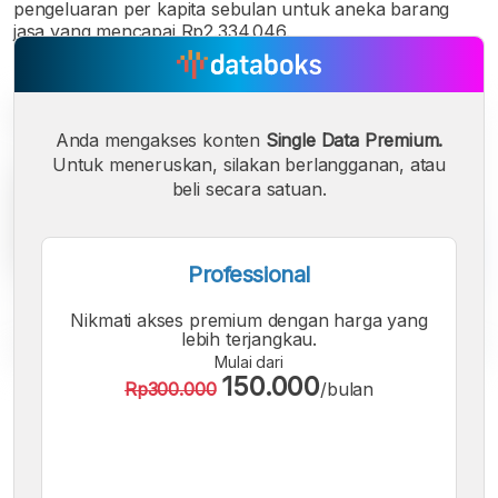
pengeluaran per kapita sebulan untuk aneka barang
jasa yang mencapai Rp2.334.046.
Anda mengakses konten
Single Data Premium.
Untuk meneruskan, silakan berlangganan, atau
beli secara satuan.
Professional
Nikmati akses premium dengan harga yang
lebih terjangkau.
Mulai dari
150.000
Rp300.000
/bulan
A
A
A
Font
Font
Font
Kecil
Sedang
Besar