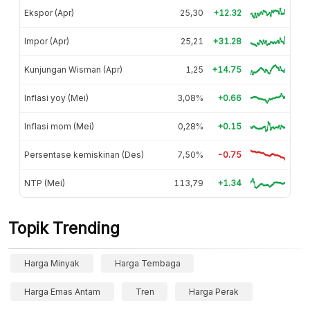
Ekspor (Apr)
25,30
+12.32
Impor (Apr)
25,21
+31.28
Kunjungan Wisman (Apr)
1,25
+14.75
Inflasi yoy (Mei)
3,08%
+0.66
Inflasi mom (Mei)
0,28%
+0.15
Persentase kemiskinan (Des)
7,50%
-0.75
NTP (Mei)
113,79
+1.34
Topik Trending
Harga Minyak
Harga Tembaga
Harga Emas Antam
Tren
Harga Perak