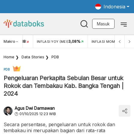
Indonesia
Masuk
Makro
18
3,08%
0,2
UKAR USD/IDR
INFLASI YOY (MEI)
INFLASI MOM (MEI)
Home
Data Stories
PDB
PDB
Pengeluaran Perkapita Sebulan Besar untuk
Rokok dan Tembakau Kab. Bangka Tengah |
2024
Agus Dwi Darmawan
01/10/2025 12:23 WIB
Secara persentase, pengeluaran untuk rokok dan
tembakau ini merupakan bagian dari rata-rata