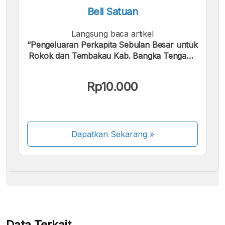
Beli Satuan
Langsung baca artikel
“Pengeluaran Perkapita Sebulan Besar untuk
Rokok dan Tembakau Kab. Bangka Tengah |
2024”.
Kami menerima pembayaran berikut:
Rp10.000
Dapatkan Sekarang
»
Beberapa metode pembayaran masih dalam
proses aktivasi.