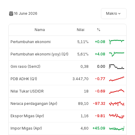
16 June 2026
Makro
Nama
Nilai
%
Pertumbuhan ekonomi
5,11%
+0.08
Pertumbuhan ekonomi (yoy) (Q1)
5,61%
+4.08
Gini rasio (Sem2)
0,38
0.00
PDB ADHK (Q1)
3.447,70
-0.77
Nilai Tukar USDIDR
18
-0.69
Neraca perdagangan (Apr)
89,10
-97.32
Ekspor Migas (Apr)
1,16
-9.81
Impor Migas (Apr)
4,60
+45.09