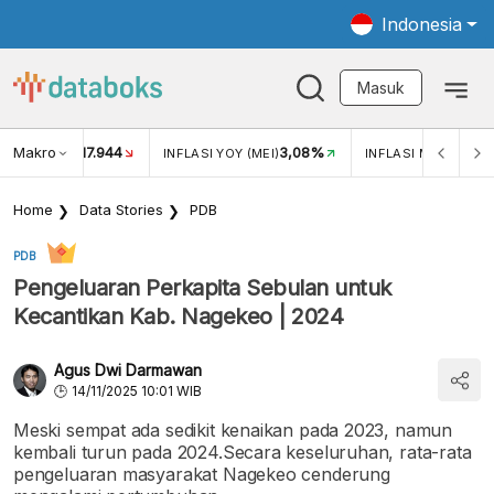
Indonesia
Masuk
Makro
17.944
3,08%
UKAR USD/IDR
INFLASI YOY (MEI)
INFLASI MOM (MEI)
Home
Data Stories
PDB
PDB
Pengeluaran Perkapita Sebulan untuk
Kecantikan Kab. Nagekeo | 2024
Agus Dwi Darmawan
14/11/2025 10:01 WIB
Meski sempat ada sedikit kenaikan pada 2023, namun
kembali turun pada 2024.Secara keseluruhan, rata-rata
pengeluaran masyarakat Nagekeo cenderung