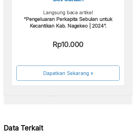
Langsung baca artikel
“Pengeluaran Perkapita Sebulan untuk
Kecantikan Kab. Nagekeo | 2024”.
Kami menerima pembayaran berikut:
Rp10.000
Dapatkan Sekarang
»
Beberapa metode pembayaran masih dalam
proses aktivasi.
Data Terkait