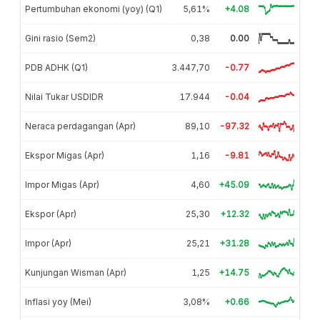
Pertumbuhan ekonomi (yoy) (Q1)
5,61%
+4.08
Gini rasio (Sem2)
0,38
0.00
PDB ADHK (Q1)
3.447,70
-0.77
Nilai Tukar USDIDR
17.944
-0.04
Neraca perdagangan (Apr)
89,10
-97.32
Ekspor Migas (Apr)
1,16
-9.81
Impor Migas (Apr)
4,60
+45.09
Ekspor (Apr)
25,30
+12.32
Impor (Apr)
25,21
+31.28
Kunjungan Wisman (Apr)
1,25
+14.75
Inflasi yoy (Mei)
3,08%
+0.66