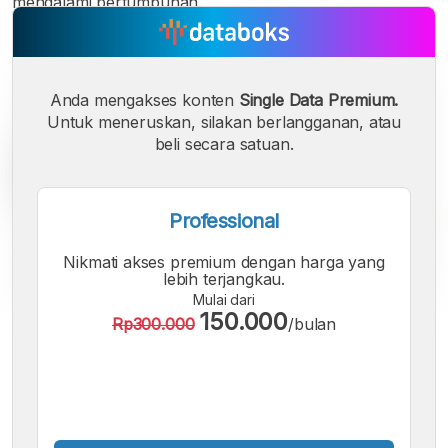
mengalami pertumbuhan.
Anda mengakses konten
Single Data Premium.
Untuk meneruskan, silakan berlangganan, atau
beli secara satuan.
Professional
Nikmati akses premium dengan harga yang
lebih terjangkau.
Mulai dari
150.000
Rp300.000
/bulan
A
A
A
Font
Font
Font
Kecil
Sedang
Besar