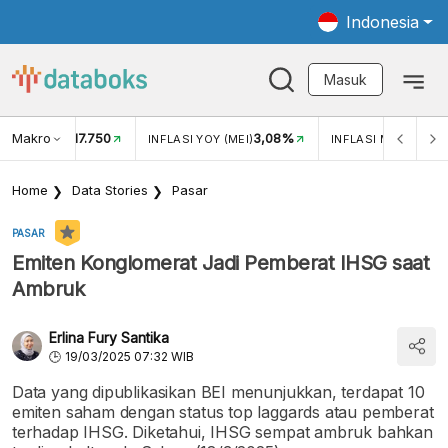
Indonesia
Masuk
Makro
17.750
3,08%
UKAR USD/IDR
INFLASI YOY (MEI)
INFLASI MOM (MEI)
Home
Data Stories
Pasar
PASAR
Emiten Konglomerat Jadi Pemberat IHSG saat
Ambruk
Erlina Fury Santika
19/03/2025 07:32 WIB
Data yang dipublikasikan BEI menunjukkan, terdapat 10
emiten saham dengan status top laggards atau pemberat
terhadap IHSG. Diketahui, IHSG sempat ambruk bahkan