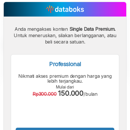
Anda mengakses konten
Single Data Premium.
Untuk meneruskan, silakan berlangganan, atau
beli secara satuan.
Professional
Nikmati akses premium dengan harga yang
lebih terjangkau.
Mulai dari
A
A
A
150.000
Rp300.000
/bulan
Font
Font
Font
Kecil
Sedang
Besar