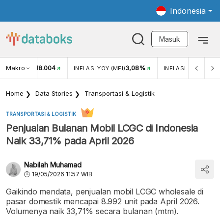
Indonesia
Masuk
Makro
18.004
3,08%
UKAR USD/IDR
INFLASI YOY (MEI)
INFLASI MOM (MEI)
Home
Data Stories
Transportasi & Logistik
TRANSPORTASI & LOGISTIK
Penjualan Bulanan Mobil LCGC di Indonesia
Naik 33,71% pada April 2026
Nabilah Muhamad
19/05/2026 11:57 WIB
Gaikindo mendata, penjualan mobil LCGC wholesale di
pasar domestik mencapai 8.992 unit pada April 2026.
Volumenya naik 33,71% secara bulanan (mtm).