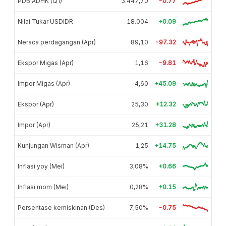
PDB ADHK (Q1)
3.447,70
-0.77
Nilai Tukar USDIDR
18.004
+0.09
Neraca perdagangan (Apr)
89,10
-97.32
Ekspor Migas (Apr)
1,16
-9.81
Impor Migas (Apr)
4,60
+45.09
Ekspor (Apr)
25,30
+12.32
Impor (Apr)
25,21
+31.28
Kunjungan Wisman (Apr)
1,25
+14.75
Inflasi yoy (Mei)
3,08%
+0.66
Inflasi mom (Mei)
0,28%
+0.15
Persentase kemiskinan (Des)
7,50%
-0.75