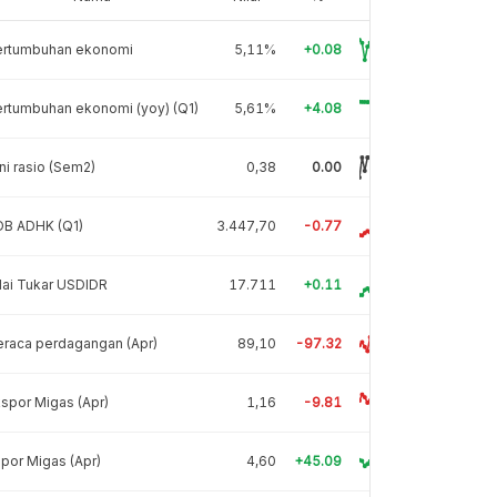
ertumbuhan ekonomi
5,11%
+0.08
rtumbuhan ekonomi (yoy) (Q1)
5,61%
+4.08
ni rasio (Sem2)
0,38
0.00
DB ADHK (Q1)
3.447,70
-0.77
lai Tukar USDIDR
17.711
+0.11
raca perdagangan (Apr)
89,10
-97.32
spor Migas (Apr)
1,16
-9.81
por Migas (Apr)
4,60
+45.09