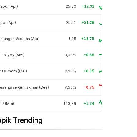
spor (Apr)
25,30
+12.32
por (Apr)
25,21
+31.28
njungan Wisman (Apr)
1,25
+14.75
flasi yoy (Mei)
3,08%
+0.66
flasi mom (Mei)
0,28%
+0.15
rsentase kemiskinan (Des)
7,50%
-0.75
TP (Mei)
113,79
+1.34
opik Trending