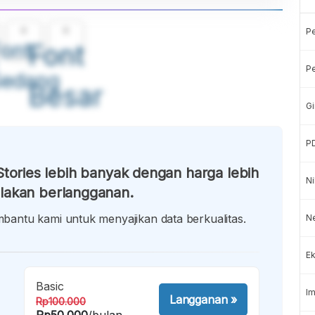
A
A
P
ont
Font
Pe
Sedang
Besar
Gi
P
tories lebih banyak dengan harga lebih
Ni
lakan berlangganan.
antu kami untuk menyajikan data berkualitas.
Ne
Ek
Basic
Im
Langganan
»
Rp100.000
Rp50.000
/bulan