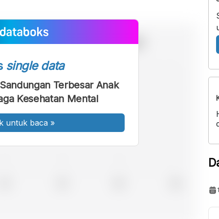
s
single data
 Sandungan Terbesar Anak
aga Kesehatan Mental
k untuk baca
»
D