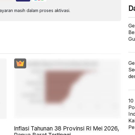
D
aran masih dalam proses aktivasi.
Ge
Be
Gu
Ge
Se
de
10
Po
In
Ka
Pe
Inflasi Tahunan 38 Provinsi RI Mei 2026,