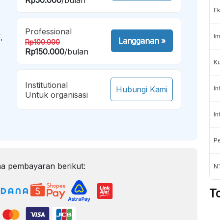
Ek
Professional
,
Im
Langganan
»
Rp100.000
Rp150.000
/bulan
Ku
Institutional
Hubungi Kami
In
Untuk organisasi
In
Pe
a pembayaran berikut:
N
T