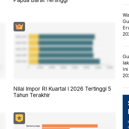
Papua Barat Tertinggi
Wa
Gu
Er
20
Gu
la
In
20
Nilai Impor RI Kuartal I 2026 Tertinggi 5
Tahun Terakhir