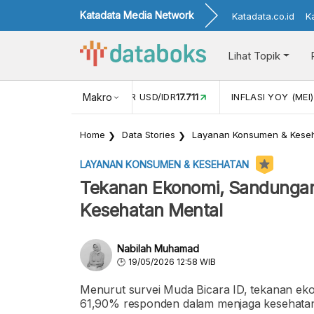
Katadata Media Network
Katadata.co.id
K
Lihat Topik
 (APR)
1,25
NILAI TUKAR USD/IDR
Makro
17.711
INFLASI YOY (MEI)
Home
Data Stories
Layanan Konsumen & Kese
LAYANAN KONSUMEN & KESEHATAN
Tekanan Ekonomi, Sandungan
Kesehatan Mental
Nabilah Muhamad
19/05/2026 12:58 WIB
Menurut survei Muda Bicara ID, tekanan eko
61,90% responden dalam menjaga kesehatan