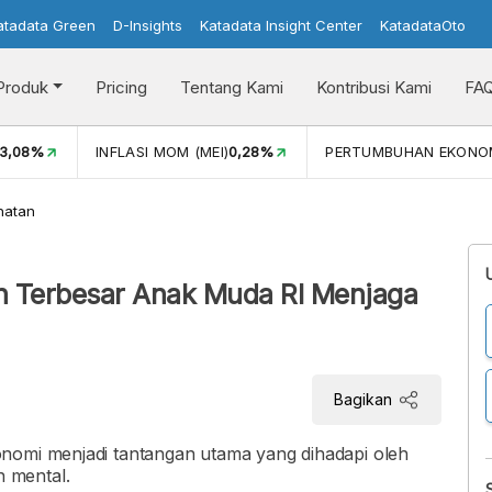
atadata Green
D-Insights
Katadata Insight Center
KatadataOto
Produk
Pricing
Tentang Kami
Kontribusi Kami
FA
3,08%
INFLASI MOM (MEI)
0,28%
PERTUMBUHAN EKONO
hatan
 Terbesar Anak Muda RI Menjaga
Bagikan
nomi menjadi tantangan utama yang dihadapi oleh
 mental.