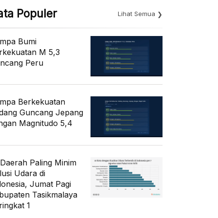
ata Populer
Lihat Semua
mpa Bumi
rkekuatan M 5,3
ncang Peru
mpa Berkekuatan
dang Guncang Jepang
ngan Magnitudo 5,4
 Daerah Paling Minim
lusi Udara di
donesia, Jumat Pagi
bupaten Tasikmalaya
ringkat 1