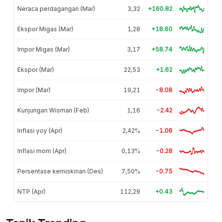
Neraca perdagangan (Mar)
3,32
+160.82
Ekspor Migas (Mar)
1,28
+18.60
Impor Migas (Mar)
3,17
+58.74
Ekspor (Mar)
22,53
+1.62
Impor (Mar)
19,21
-8.08
Kunjungan Wisman (Feb)
1,16
-2.42
Inflasi yoy (Apr)
2,42%
-1.06
Inflasi mom (Apr)
0,13%
-0.28
Persentase kemiskinan (Des)
7,50%
-0.75
NTP (Apr)
112,29
+0.43