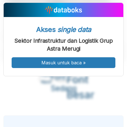
Akses
single data
Sektor Infrastruktur dan Logistik Grup
Astra Merugi
Masuk untuk baca
»
A
A
A
Font
Font
Font
Kecil
Sedang
Besar