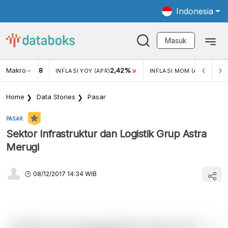
Indonesia
Masuk
Makro
18
2,42%
0,13%
KAR USD/IDR
INFLASI YOY (APR)
INFLASI MOM (APR)
Home
Data Stories
Pasar
PASAR
Sektor Infrastruktur dan Logistik Grup Astra
Merugi
08/12/2017 14:34 WIB