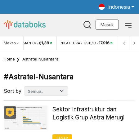
Indonesia
Masuk
Makro
1,38
17.916
JUNGAN WISMAN (MEI)
NILAI TUKAR USD/IDR
INFLASI Y
Home
Astratel Nusantara
#astratel-Nusantara
Sort by
Sektor Infrastruktur dan
Logistik Grup Astra Merugi
PASAR