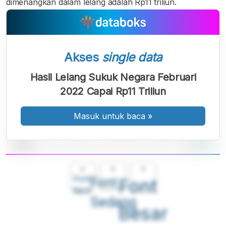
dimenangkan dalam lelang adalah Rp11 triliun.
Akses
single data
Hasil Lelang Sukuk Negara Februari
2022 Capai Rp11 Triliun
Masuk untuk baca
»
A
A
A
Font
Font
Font
Kecil
Sedang
Besar