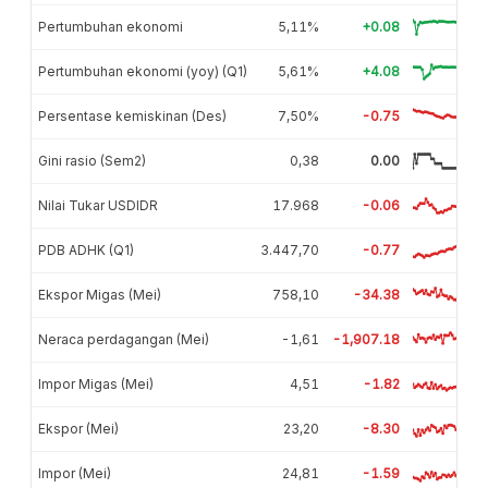
Pertumbuhan ekonomi
5,11%
+0.08
Pertumbuhan ekonomi (yoy) (Q1)
5,61%
+4.08
Persentase kemiskinan (Des)
7,50%
-0.75
Gini rasio (Sem2)
0,38
0.00
Nilai Tukar USDIDR
17.968
-0.06
PDB ADHK (Q1)
3.447,70
-0.77
Ekspor Migas (Mei)
758,10
-34.38
Neraca perdagangan (Mei)
-1,61
-1,907.18
Impor Migas (Mei)
4,51
-1.82
Ekspor (Mei)
23,20
-8.30
Impor (Mei)
24,81
-1.59