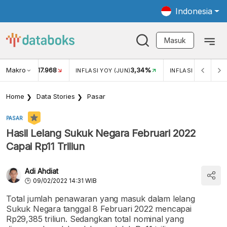
Indonesia
Masuk
Makro
17.968
3,34%
UKAR USD/IDR
INFLASI YOY (JUN)
INFLASI MOM (JUN
Home
Data Stories
Pasar
PASAR
Hasil Lelang Sukuk Negara Februari 2022
Capai Rp11 Triliun
Adi Ahdiat
09/02/2022 14:31 WIB
Total jumlah penawaran yang masuk dalam lelang
Sukuk Negara tanggal 8 Februari 2022 mencapai
Rp29,385 triliun. Sedangkan total nominal yang