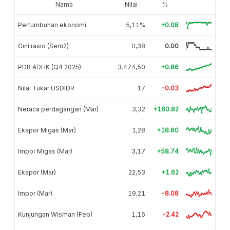
Nama
Nilai
%
Pertumbuhan ekonomi
5,11%
+0.08
Gini rasio (Sem2)
0,38
0.00
PDB ADHK (Q4 2025)
3.474,50
+0.86
Nilai Tukar USDIDR
17
-0.03
Neraca perdagangan (Mar)
3,32
+160.82
Ekspor Migas (Mar)
1,28
+18.60
Impor Migas (Mar)
3,17
+58.74
Ekspor (Mar)
22,53
+1.62
Impor (Mar)
19,21
-8.08
Kunjungan Wisman (Feb)
1,16
-2.42