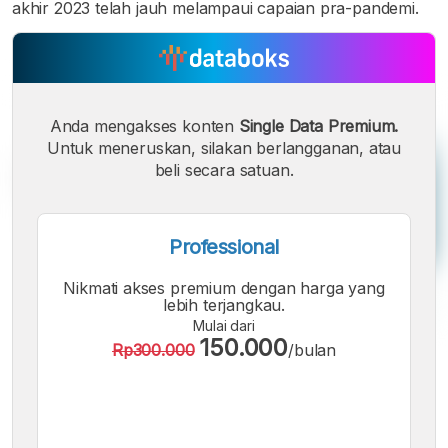
akhir 2023 telah jauh melampaui capaian pra-pandemi.
Anda mengakses konten
Single Data Premium.
Untuk meneruskan, silakan berlangganan, atau
beli secara satuan.
Professional
Nikmati akses premium dengan harga yang
lebih terjangkau.
Mulai dari
150.000
Rp300.000
/bulan
A
A
A
Font
Font
Font
Kecil
Sedang
Besar