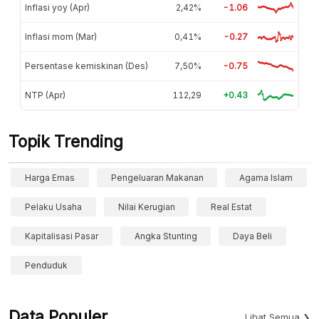
Inflasi yoy (Apr)
2,42%
-1.06
Inflasi mom (Mar)
0,41%
-0.27
Persentase kemiskinan (Des)
7,50%
-0.75
NTP (Apr)
112,29
+0.43
Topik Trending
Harga Emas
Pengeluaran Makanan
Agama Islam
Pelaku Usaha
Nilai Kerugian
Real Estat
Kapitalisasi Pasar
Angka Stunting
Daya Beli
Penduduk
Data Populer
Lihat Semua