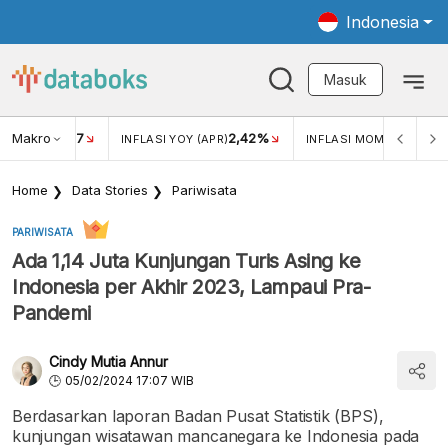
Indonesia
Masuk
Makro
17
2,42%
0,4
KAR USD/IDR
INFLASI YOY (APR)
INFLASI MOM (MAR)
Home
Data Stories
Pariwisata
PARIWISATA
Ada 1,14 Juta Kunjungan Turis Asing ke
Indonesia per Akhir 2023, Lampaui Pra-
Pandemi
Cindy Mutia Annur
05/02/2024 17:07 WIB
Berdasarkan laporan Badan Pusat Statistik (BPS),
kunjungan wisatawan mancanegara ke Indonesia pada