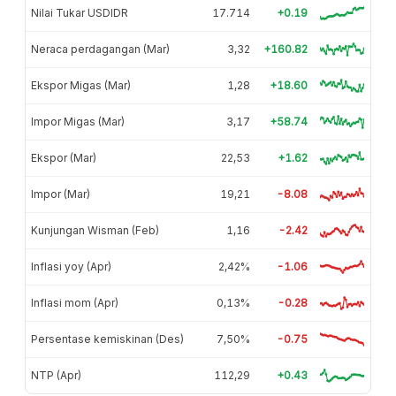
Nilai Tukar USDIDR
17.714
+0.19
Neraca perdagangan (Mar)
3,32
+160.82
Ekspor Migas (Mar)
1,28
+18.60
Impor Migas (Mar)
3,17
+58.74
Ekspor (Mar)
22,53
+1.62
Impor (Mar)
19,21
-8.08
Kunjungan Wisman (Feb)
1,16
-2.42
Inflasi yoy (Apr)
2,42%
-1.06
Inflasi mom (Apr)
0,13%
-0.28
Persentase kemiskinan (Des)
7,50%
-0.75
NTP (Apr)
112,29
+0.43