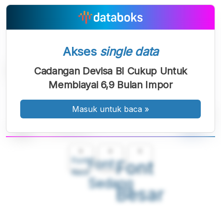
Akses
single data
Cadangan Devisa BI Cukup Untuk
Membiayai 6,9 Bulan Impor
Masuk untuk baca
»
A
A
A
Font
Font
Font
Kecil
Sedang
Besar