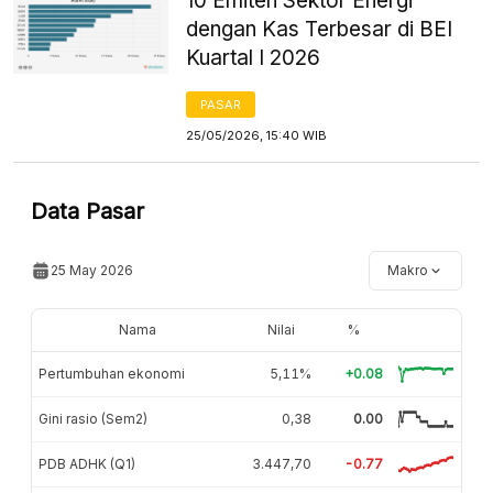
10 Emiten Sektor Energi
dengan Kas Terbesar di BEI
Kuartal I 2026
PASAR
25/05/2026, 15:40 WIB
Data Pasar
25 May 2026
Makro
Nama
Nilai
%
Pertumbuhan ekonomi
5,11%
+0.08
Gini rasio (Sem2)
0,38
0.00
PDB ADHK (Q1)
3.447,70
-0.77