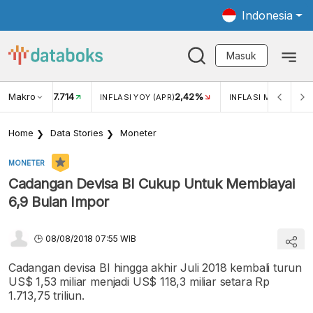
Indonesia
Masuk
Makro
17.714
2,42%
KAR USD/IDR
INFLASI YOY (APR)
INFLASI MOM (APR)
Home
Data Stories
Moneter
MONETER
Cadangan Devisa BI Cukup Untuk Membiayai
6,9 Bulan Impor
08/08/2018 07:55 WIB
Cadangan devisa BI hingga akhir Juli 2018 kembali turun
US$ 1,53 miliar menjadi US$ 118,3 miliar setara Rp
1.713,75 triliun.