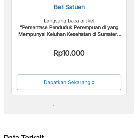
Beli Satuan
Langsung baca artikel
“Persentase Penduduk Perempuan di yang
Mempunyai Keluhan Kesehatan di Sumatera
Selatan | 2024”.
Kami menerima pembayaran berikut:
Rp10.000
Dapatkan Sekarang
»
Beberapa metode pembayaran masih dalam
proses aktivasi.