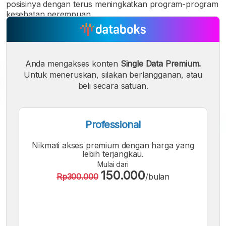
posisinya dengan terus meningkatkan program-program
kesehatan perempuan.
Anda mengakses konten
Single Data Premium.
Untuk meneruskan, silakan berlangganan, atau
beli secara satuan.
Professional
Nikmati akses premium dengan harga yang
A
A
A
lebih terjangkau.
Font
Font
Font
Mulai dari
Kecil
150.000
Rp300.000
/bulan
Sedang
Besar