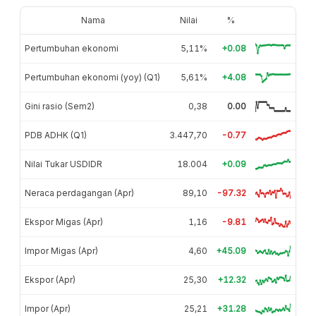
Nama
Nilai
%
Pertumbuhan ekonomi
5,11%
+0.08
Pertumbuhan ekonomi (yoy) (Q1)
5,61%
+4.08
Gini rasio (Sem2)
0,38
0.00
PDB ADHK (Q1)
3.447,70
-0.77
Nilai Tukar USDIDR
18.004
+0.09
Neraca perdagangan (Apr)
89,10
-97.32
Ekspor Migas (Apr)
1,16
-9.81
Impor Migas (Apr)
4,60
+45.09
Ekspor (Apr)
25,30
+12.32
Impor (Apr)
25,21
+31.28