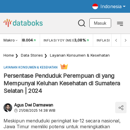
Indonesia
Masuk
Makro
18.004
3,08%
UKAR USD/IDR
INFLASI YOY (MEI)
INFLASI MOM (MEI)
Home
Data Stories
Layanan Konsumen & Kesehatan
LAYANAN KONSUMEN & KESEHATAN
Persentase Penduduk Perempuan di yang
Mempunyai Keluhan Kesehatan di Sumatera
Selatan | 2024
Agus Dwi Darmawan
21/08/2025 14:38 WIB
Meskipun menduduki peringkat ke-12 secara nasional,
Jawa Timur memiliki potensi untuk meningkatkan