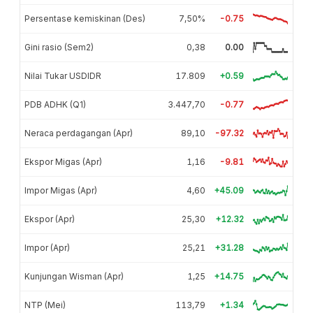
Persentase kemiskinan (Des)
7,50%
-0.75
Gini rasio (Sem2)
0,38
0.00
Nilai Tukar USDIDR
17.809
+0.59
PDB ADHK (Q1)
3.447,70
-0.77
Neraca perdagangan (Apr)
89,10
-97.32
Ekspor Migas (Apr)
1,16
-9.81
Impor Migas (Apr)
4,60
+45.09
Ekspor (Apr)
25,30
+12.32
Impor (Apr)
25,21
+31.28
Kunjungan Wisman (Apr)
1,25
+14.75
NTP (Mei)
113,79
+1.34