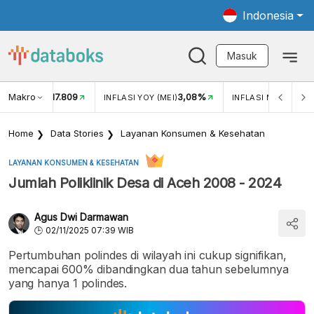
Indonesia
Masuk
Makro
17.809
3,08%
UKAR USD/IDR
INFLASI YOY (MEI)
INFLASI MOM (MEI)
Home
Data Stories
Layanan Konsumen & Kesehatan
LAYANAN KONSUMEN & KESEHATAN
Jumlah Poliklinik Desa di Aceh 2008 - 2024
Agus Dwi Darmawan
02/11/2025 07:39 WIB
Pertumbuhan polindes di wilayah ini cukup signifikan,
mencapai 600% dibandingkan dua tahun sebelumnya
yang hanya 1 polindes.