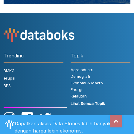
Trending
Topik
Agroindustri
BMKG
Demografi
erupsi
Ekonomi & Makro
BPS
Energi
Kelautan
Lihat Semua Topik
Dapatkan akses Data Stories lebih banyak
dengan harga lebih ekonomis.