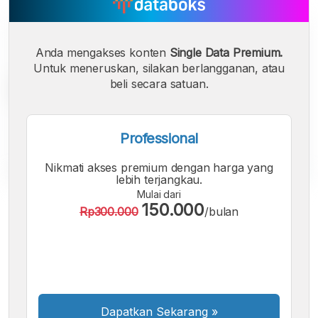
Anda mengakses konten
Single Data Premium.
Untuk meneruskan, silakan berlangganan, atau
beli secara satuan.
Professional
Nikmati akses premium dengan harga yang
lebih terjangkau.
Mulai dari
A
A
A
150.000
Rp300.000
/bulan
Font
Font
Font
Kecil
Sedang
Besar
Dapatkan Sekarang
»