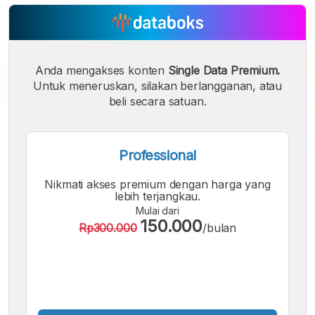
Anda mengakses konten
Single Data Premium.
Untuk meneruskan, silakan berlangganan, atau
beli secara satuan.
Professional
A
A
A
Nikmati akses premium dengan harga yang
Font
Font
Font
lebih terjangkau.
Kecil
Mulai dari
Sedang
150.000
Besar
Rp300.000
/bulan