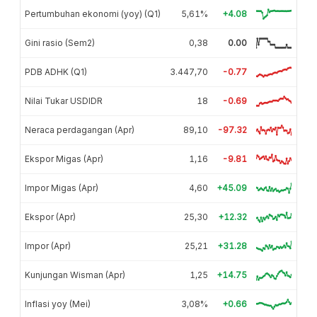
Pertumbuhan ekonomi (yoy) (Q1)
5,61%
+4.08
Gini rasio (Sem2)
0,38
0.00
PDB ADHK (Q1)
3.447,70
-0.77
Nilai Tukar USDIDR
18
-0.69
Neraca perdagangan (Apr)
89,10
-97.32
Ekspor Migas (Apr)
1,16
-9.81
Impor Migas (Apr)
4,60
+45.09
Ekspor (Apr)
25,30
+12.32
Impor (Apr)
25,21
+31.28
Kunjungan Wisman (Apr)
1,25
+14.75
Inflasi yoy (Mei)
3,08%
+0.66