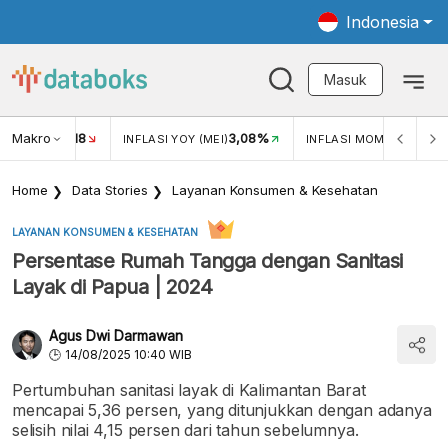
Indonesia
Masuk
Makro
18
3,08%
0,2
UKAR USD/IDR
INFLASI YOY (MEI)
INFLASI MOM (MEI)
Home
Data Stories
Layanan Konsumen & Kesehatan
LAYANAN KONSUMEN & KESEHATAN
Persentase Rumah Tangga dengan Sanitasi
Layak di Papua | 2024
Agus Dwi Darmawan
14/08/2025 10:40 WIB
Pertumbuhan sanitasi layak di Kalimantan Barat
mencapai 5,36 persen, yang ditunjukkan dengan adanya
selisih nilai 4,15 persen dari tahun sebelumnya.