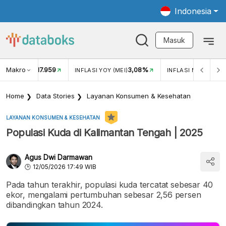
Indonesia
Masuk
Makro
17.959
3,08%
UKAR USD/IDR
INFLASI YOY (MEI)
INFLASI MOM (MEI)
Home
Data Stories
Layanan Konsumen & Kesehatan
LAYANAN KONSUMEN & KESEHATAN
Populasi Kuda di Kalimantan Tengah | 2025
Agus Dwi Darmawan
12/05/2026 17:49 WIB
Pada tahun terakhir, populasi kuda tercatat sebesar 40
ekor, mengalami pertumbuhan sebesar 2,56 persen
dibandingkan tahun 2024.