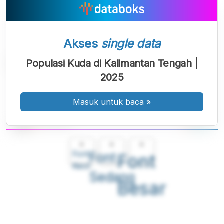
Akses
single data
Populasi Kuda di Kalimantan Tengah |
2025
Masuk untuk baca
»
A
A
A
Font
Font
Font
Kecil
Sedang
Besar