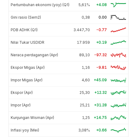
Pertumbuhan ekonomi (yoy) (Q1)
5,61%
+4.08
Gini rasio (Sem2)
0,38
0.00
PDB ADHK (Q1)
3.447,70
-0.77
Nilai Tukar USDIDR
17.959
+0.19
Neraca perdagangan (Apr)
89,10
-97.32
Ekspor Migas (Apr)
1,16
-9.81
Impor Migas (Apr)
4,60
+45.09
Ekspor (Apr)
25,30
+12.32
Impor (Apr)
25,21
+31.28
Kunjungan Wisman (Apr)
1,25
+14.75
Inflasi yoy (Mei)
3,08%
+0.66