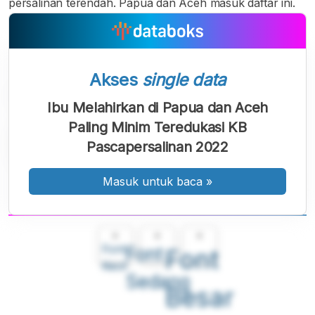
persalinan terendah. Papua dan Aceh masuk daftar ini.
Akses
single data
Ibu Melahirkan di Papua dan Aceh
Paling Minim Teredukasi KB
Pascapersalinan 2022
Masuk untuk baca
»
A
A
A
Font
Font
Font
Kecil
Sedang
Besar