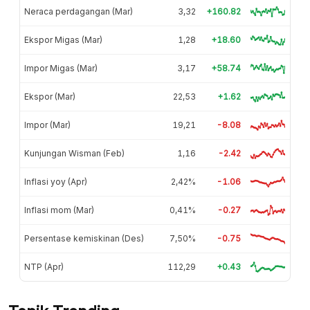
Neraca perdagangan (Mar)
3,32
+160.82
Ekspor Migas (Mar)
1,28
+18.60
Impor Migas (Mar)
3,17
+58.74
Ekspor (Mar)
22,53
+1.62
Impor (Mar)
19,21
-8.08
Kunjungan Wisman (Feb)
1,16
-2.42
Inflasi yoy (Apr)
2,42%
-1.06
Inflasi mom (Mar)
0,41%
-0.27
Persentase kemiskinan (Des)
7,50%
-0.75
NTP (Apr)
112,29
+0.43