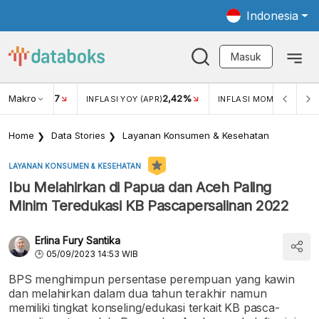
Indonesia
Masuk
Makro
17
2,42%
0,4
KAR USD/IDR
INFLASI YOY (APR)
INFLASI MOM (MAR)
Home
Data Stories
Layanan Konsumen & Kesehatan
LAYANAN KONSUMEN & KESEHATAN
Ibu Melahirkan di Papua dan Aceh Paling
Minim Teredukasi KB Pascapersalinan 2022
Erlina Fury Santika
05/09/2023 14:53 WIB
BPS menghimpun persentase perempuan yang kawin
dan melahirkan dalam dua tahun terakhir namun
memiliki tingkat konseling/edukasi terkait KB pasca-