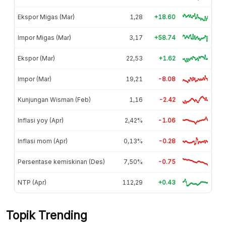
Ekspor Migas (Mar)
1,28
+18.60
Impor Migas (Mar)
3,17
+58.74
Ekspor (Mar)
22,53
+1.62
Impor (Mar)
19,21
-8.08
Kunjungan Wisman (Feb)
1,16
-2.42
Inflasi yoy (Apr)
2,42%
-1.06
Inflasi mom (Apr)
0,13%
-0.28
Persentase kemiskinan (Des)
7,50%
-0.75
NTP (Apr)
112,29
+0.43
Topik Trending