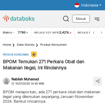
Indonesia
Masuk
Makro
17.760
2,42%
KAR USD/IDR
INFLASI YOY (APR)
INFLASI MOM (APR)
Home
Data Stories
Produk Konsumen
PRODUK KONSUMEN
BPOM Temukan 271 Perkara Obat dan
Makanan Ilegal, Ini Rinciannya
Nabilah Muhamad
10/01/2025 14:45 WIB
BPOM melaporkan, ada 271 perkara obat dan makanan
ilegal yang ditemukan sepanjang Januari-November
2024. Berikut rinciannya.