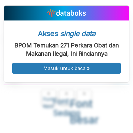
Akses
single data
BPOM Temukan 271 Perkara Obat dan
Makanan Ilegal, Ini Rinciannya
Masuk untuk baca
»
A
A
A
Font
Font
Font
Kecil
Sedang
Besar