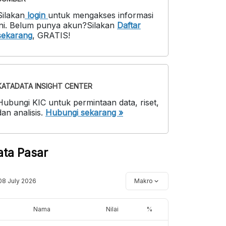
Silakan
login
untuk mengakses informasi
ni
.
Belum punya akun?
Silakan
Daftar
sekarang
,
GRATIS!
KATADATA INSIGHT CENTER
Hubungi KIC untuk permintaan data, riset,
dan analisis.
Hubungi sekarang »
ata Pasar
08 July 2026
Makro
Nama
Nilai
%