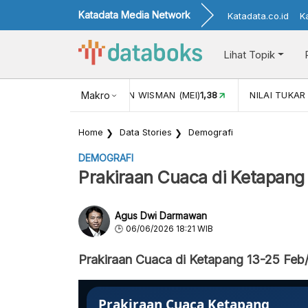
Katadata Media Network
Katadata.co.id
K
Lihat Topik
 (MEI)
1,38
NILAI TUKAR USD/IDR
Makro
17.988
INFLASI YOY (JU
Home
Data Stories
Demografi
DEMOGRAFI
Prakiraan Cuaca di Ketapang
Agus Dwi Darmawan
06/06/2026 18:21 WIB
Prakiraan Cuaca di Ketapang 13-25 Feb