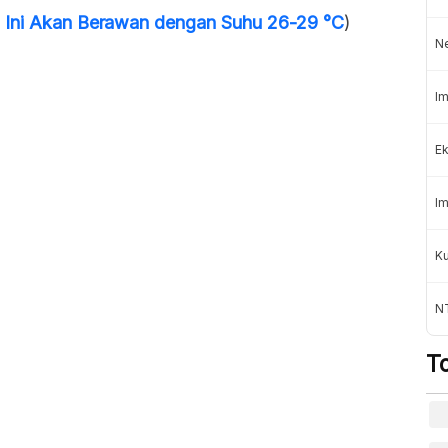
i Ini Akan Berawan dengan Suhu 26-29 °C
)
N
Im
Ek
Im
K
NT
T