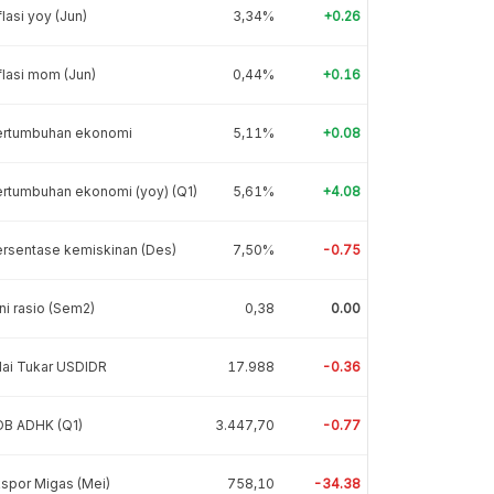
flasi yoy (Jun)
3,34%
+0.26
flasi mom (Jun)
0,44%
+0.16
ertumbuhan ekonomi
5,11%
+0.08
rtumbuhan ekonomi (yoy) (Q1)
5,61%
+4.08
rsentase kemiskinan (Des)
7,50%
-0.75
ni rasio (Sem2)
0,38
0.00
lai Tukar USDIDR
17.988
-0.36
DB ADHK (Q1)
3.447,70
-0.77
spor Migas (Mei)
758,10
-34.38