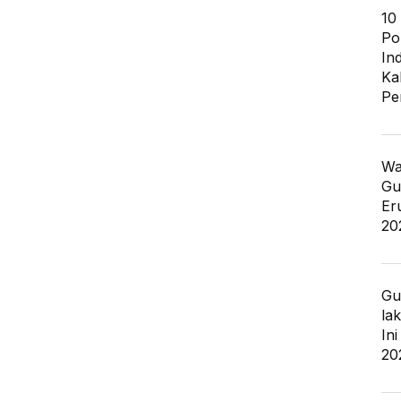
10
Po
In
Ka
Pe
Wa
Gu
Er
20
Gu
la
In
20