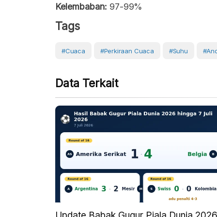
Kelembaban:
97-99%
Tags
#cuaca
#perkiraan Cuaca
#Suhu
#ano
Data Terkait
Update Babak Gugur Piala Dunia 202