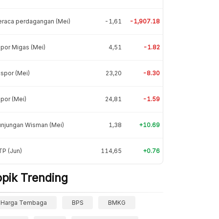
eraca perdagangan (Mei)
-1,61
-1,907.18
por Migas (Mei)
4,51
-1.82
spor (Mei)
23,20
-8.30
por (Mei)
24,81
-1.59
unjungan Wisman (Mei)
1,38
+10.69
P (Jun)
114,65
+0.76
opik Trending
Harga Tembaga
BPS
BMKG