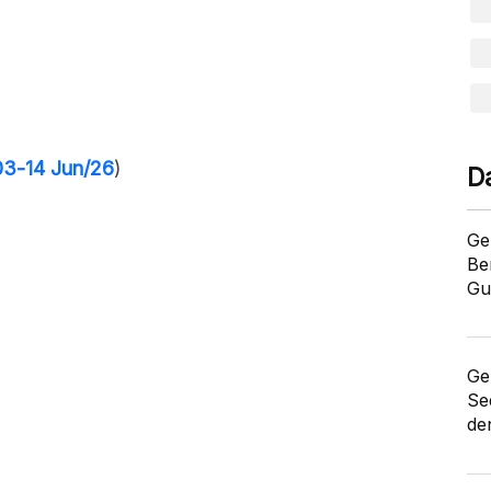
03-14 Jun/26
)
D
Ge
Be
Gu
Ge
Se
de