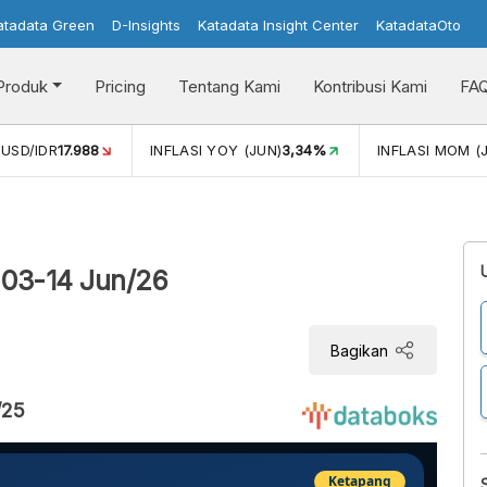
atadata Green
D-Insights
Katadata Insight Center
KatadataOto
Produk
Pricing
Tentang Kami
Kontribusi Kami
FA
N)
3,34%
INFLASI MOM (JUN)
0,44%
PERTUMBUHAN EKO
 03-14 Jun/26
Bagikan
/25