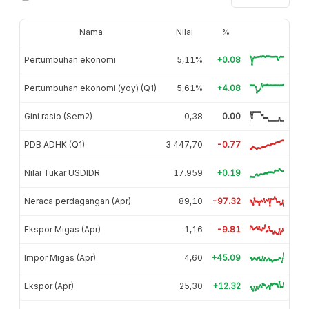
Nama
Nilai
%
Pertumbuhan ekonomi
5,11%
+0.08
Pertumbuhan ekonomi (yoy) (Q1)
5,61%
+4.08
Gini rasio (Sem2)
0,38
0.00
PDB ADHK (Q1)
3.447,70
-0.77
Nilai Tukar USDIDR
17.959
+0.19
Neraca perdagangan (Apr)
89,10
-97.32
Ekspor Migas (Apr)
1,16
-9.81
Impor Migas (Apr)
4,60
+45.09
Ekspor (Apr)
25,30
+12.32