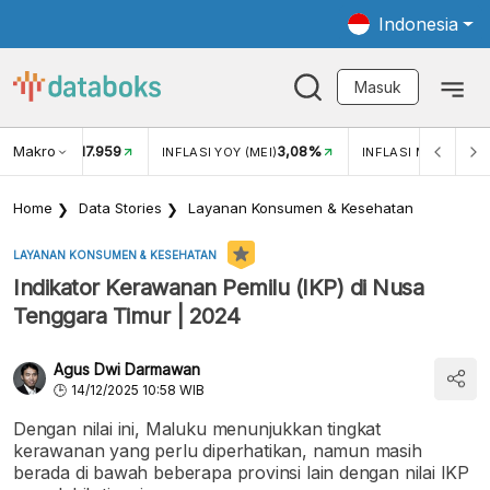
Indonesia
Masuk
Makro
17.959
3,08%
UKAR USD/IDR
INFLASI YOY (MEI)
INFLASI MOM (MEI)
Home
Data Stories
Layanan Konsumen & Kesehatan
LAYANAN KONSUMEN & KESEHATAN
Indikator Kerawanan Pemilu (IKP) di Nusa
Tenggara Timur | 2024
Agus Dwi Darmawan
14/12/2025 10:58 WIB
Dengan nilai ini, Maluku menunjukkan tingkat
kerawanan yang perlu diperhatikan, namun masih
berada di bawah beberapa provinsi lain dengan nilai IKP