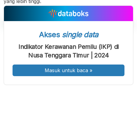
yang lebih tinggi.
Akses
single data
A
A
A
Indikator Kerawanan Pemilu (IKP) di
Font
Font
Font
Nusa Tenggara Timur | 2024
Kecil
Sedang
Besar
Masuk untuk baca
»