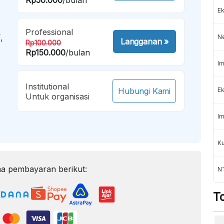
Ek
Professional
,
N
Langganan
»
Rp100.000
Rp150.000
/bulan
Im
Institutional
Hubungi Kami
Ek
Untuk organisasi
Im
K
a pembayaran berikut:
NT
T