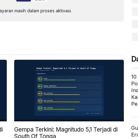
aran masih dalam proses aktivasi.
D
10
Po
In
Ka
Pe
Gu
di
Gempa Terkini: Magnitudo 5,1 Terjadi di
Er
South Of Tonga