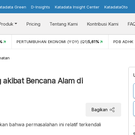
atadata Green
D-Insights
Katadata Insight Center
KatadataOto
Produk
Pricing
Tentang Kami
Kontribusi Kami
FA
1%
PERTUMBUHAN EKONOMI (YOY) (Q1)
5,61%
PDB ADHK 
hatan
akibat Bencana Alam di
Bagikan
kan bahwa permasalahan ini relatif terkendali