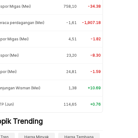
spor Migas (Mei)
758,10
-34.38
eraca perdagangan (Mei)
-1,61
-1,907.18
por Migas (Mei)
4,51
-1.82
spor (Mei)
23,20
-8.30
por (Mei)
24,81
-1.59
unjungan Wisman (Mei)
1,38
+10.69
P (Jun)
114,65
+0.76
opik Trending
Tren
Harga Minyak
Harga Tembaga