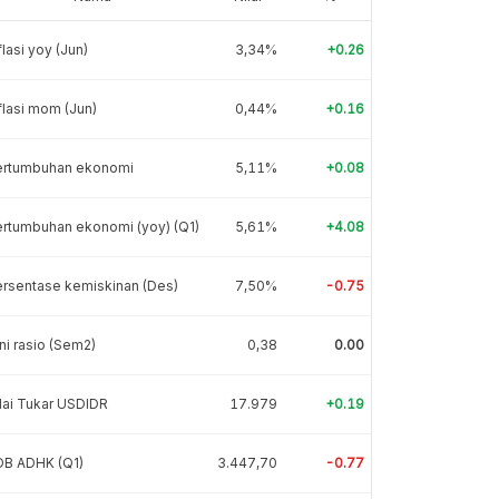
flasi yoy (Jun)
3,34%
+0.26
flasi mom (Jun)
0,44%
+0.16
ertumbuhan ekonomi
5,11%
+0.08
rtumbuhan ekonomi (yoy) (Q1)
5,61%
+4.08
rsentase kemiskinan (Des)
7,50%
-0.75
ni rasio (Sem2)
0,38
0.00
lai Tukar USDIDR
17.979
+0.19
DB ADHK (Q1)
3.447,70
-0.77