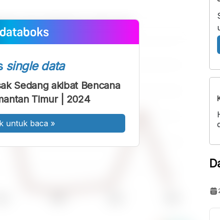
s
single data
ak Sedang akibat Bencana
imantan Timur | 2024
k untuk baca
»
D