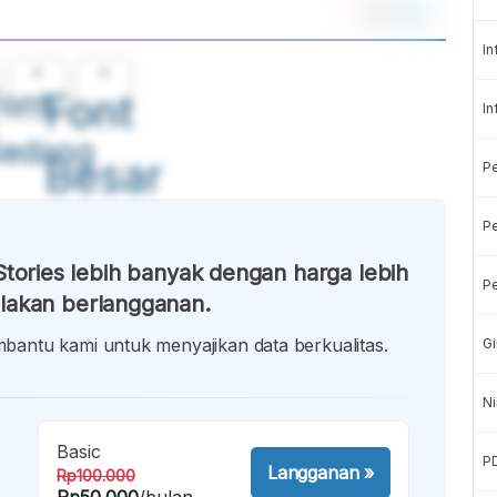
In
A
A
ont
Font
In
Sedang
Besar
P
Pe
tories lebih banyak dengan harga lebih
Pe
lakan berlangganan.
antu kami untuk menyajikan data berkualitas.
Gi
Ni
Basic
P
Langganan
»
Rp100.000
Rp50.000
/bulan