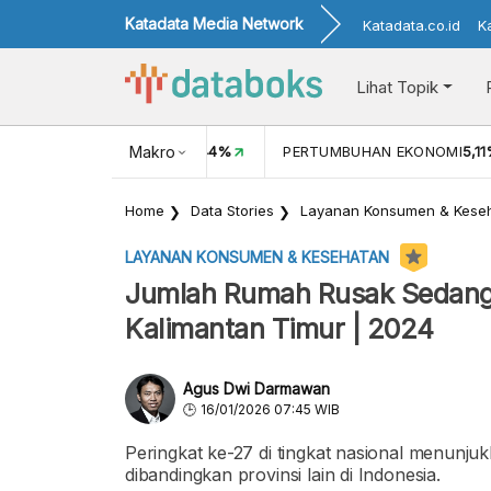
Katadata Media Network
Katadata.co.id
K
Lihat Topik
INFLASI MOM (JUN)
Makro
0,44%
PERTUMBUHAN EKONOMI
5,1
Home
Data Stories
Layanan Konsumen & Kese
LAYANAN KONSUMEN & KESEHATAN
Jumlah Rumah Rusak Sedang 
Kalimantan Timur | 2024
Agus Dwi Darmawan
16/01/2026 07:45 WIB
Peringkat ke-27 di tingkat nasional menunjuk
dibandingkan provinsi lain di Indonesia.