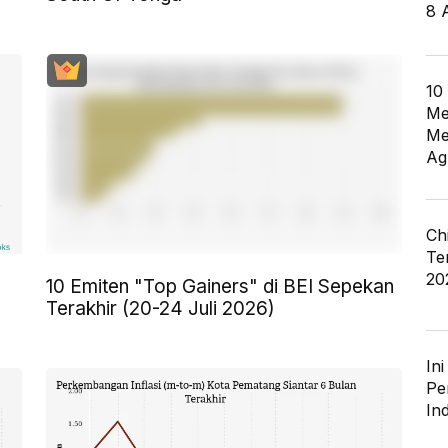
8 
10
Me
Me
Ag
Ch
Te
20
10 Emiten "Top Gainers" di BEI Sepekan
Terakhir (20-24 Juli 2026)
In
Pe
In