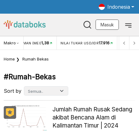
Indonesia
Masuk
Makro
1,38
17.916
GAN WISMAN (MEI)
NILAI TUKAR USD/IDR
INFLASI YOY 
Home
Rumah Bekas
#rumah-Bekas
Sort by
Jumlah Rumah Rusak Sedang
akibat Bencana Alam di
Kalimantan Timur | 2024