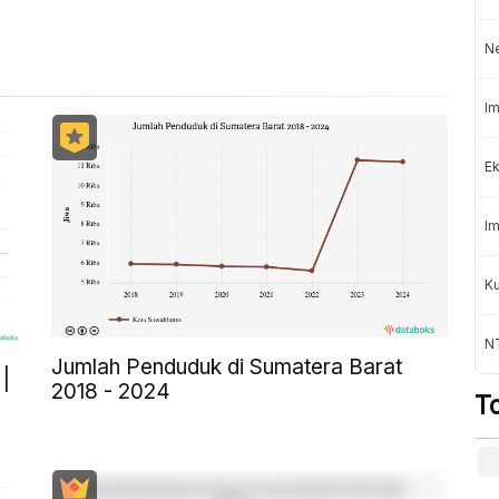
N
Im
Ek
Im
K
NT
Jumlah Penduduk di Sumatera Barat
|
2018 - 2024
T