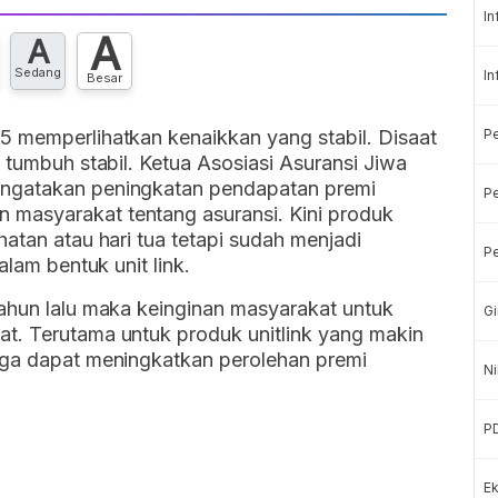
In
A
A
Sedang
In
Besar
P
5 memperlihatkan kenaikkan yang stabil. Disaat
 tumbuh stabil. Ketua Asosiasi Asuransi Jiwa
engatakan peningkatan pendapatan premi
Pe
masyarakat tentang asuransi. Kini produk
atan atau hari tua tetapi sudah menjadi
Pe
alam bentuk unit link.
tahun lalu maka keinginan masyarakat untuk
Gi
t. Terutama untuk produk unitlink yang makin
gga dapat meningkatkan perolehan premi
Ni
P
Ek