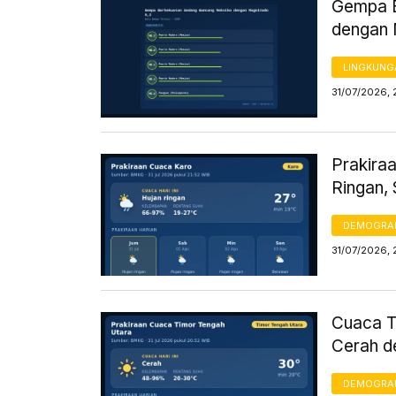
Gempa B
dengan 
LINGKUNG
31/07/2026, 
Prakiraa
Ringan,
DEMOGRA
31/07/2026, 
Cuaca Ti
Cerah d
DEMOGRA