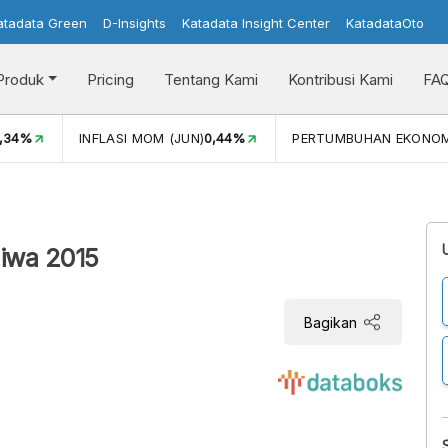
atadata Green
D-Insights
Katadata Insight Center
KatadataOto
Produk
Pricing
Tentang Kami
Kontribusi Kami
FA
,34%
INFLASI MOM (JUN)
0,44%
PERTUMBUHAN EKONOM
iwa 2015
Bagikan