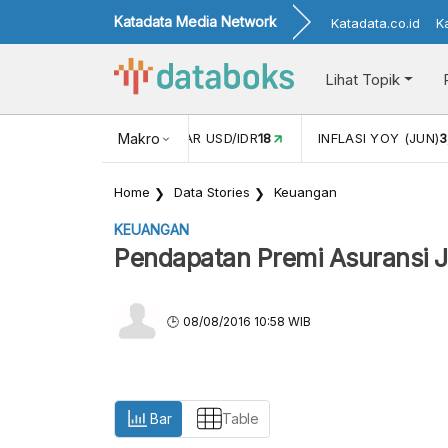
Katadata Media Network
Katadata.co.id
K
Lihat Topik
 (MEI)
1,38
NILAI TUKAR USD/IDR
Makro
18
INFLASI YOY (JUN)
3
Home
Data Stories
Keuangan
KEUANGAN
Pendapatan Premi Asuransi J
08/08/2016 10:58 WIB
Bar
Table