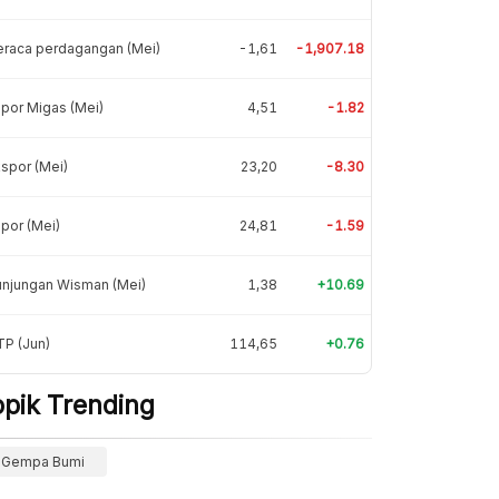
eraca perdagangan (Mei)
-1,61
-1,907.18
por Migas (Mei)
4,51
-1.82
spor (Mei)
23,20
-8.30
por (Mei)
24,81
-1.59
unjungan Wisman (Mei)
1,38
+10.69
P (Jun)
114,65
+0.76
opik Trending
Gempa Bumi