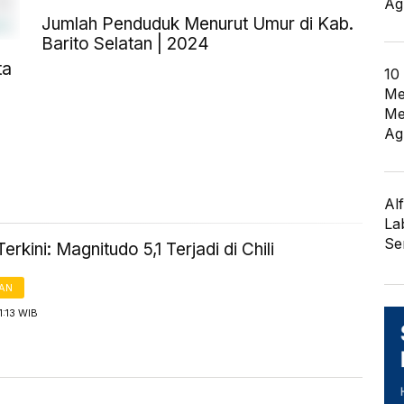
Ag
Jumlah Penduduk Menurut Umur di Kab.
Barito Selatan | 2024
ta
10
Me
Me
Ag
Al
La
Se
rkini: Magnitudo 5,1 Terjadi di Chili
AN
1:13 WIB