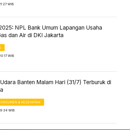
21:27 WIB
2025: NPL Bank Umum Lapangan Usaha
 Gas dan Air di DKI Jakarta
N
20:17 WIB
 Udara Banten Malam Hari (31/7) Terburuk di
ia
KONSUMEN & KESEHATAN
19:34 WIB