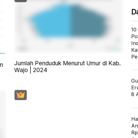
D
10
Po
In
Ka
Pe
Jumlah Penduduk Menurut Umur di Kab.
an
Wajo | 2024
Gu
Er
8 
Ha
An
Rp