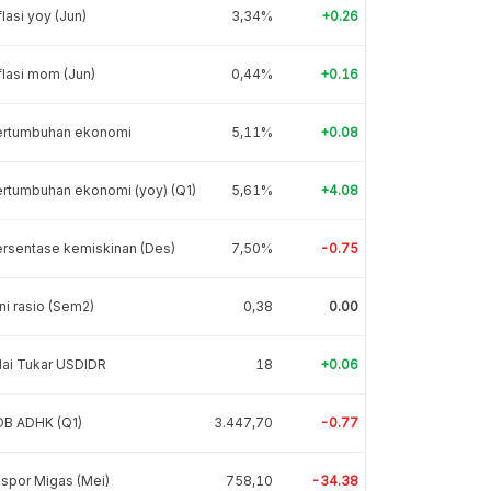
flasi yoy (Jun)
3,34%
+0.26
flasi mom (Jun)
0,44%
+0.16
ertumbuhan ekonomi
5,11%
+0.08
rtumbuhan ekonomi (yoy) (Q1)
5,61%
+4.08
rsentase kemiskinan (Des)
7,50%
-0.75
ni rasio (Sem2)
0,38
0.00
lai Tukar USDIDR
18
+0.06
DB ADHK (Q1)
3.447,70
-0.77
spor Migas (Mei)
758,10
-34.38