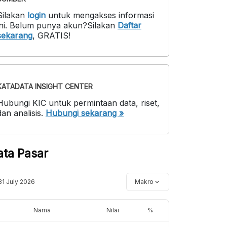
Silakan
login
untuk mengakses informasi
ni
.
Belum punya akun?
Silakan
Daftar
sekarang
,
GRATIS!
KATADATA INSIGHT CENTER
Hubungi KIC untuk permintaan data, riset,
dan analisis.
Hubungi sekarang »
ata Pasar
31 July 2026
Makro
Nama
Nilai
%