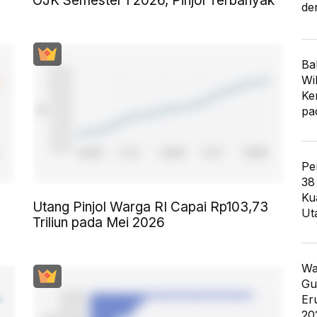
OJK Semester I 2026, Pinjol Terbanyak
de
Ba
Wi
Ke
pa
Pe
38
Ku
Utang Pinjol Warga RI Capai Rp103,73
Ut
Triliun pada Mei 2026
Wa
Gu
Er
20