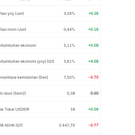
flasi yoy (Jun)
3,34%
+0.26
flasi mom (Jun)
0,44%
+0.16
ertumbuhan ekonomi
5,11%
+0.08
rtumbuhan ekonomi (yoy) (Q1)
5,61%
+4.08
rsentase kemiskinan (Des)
7,50%
-0.75
ni rasio (Sem2)
0,38
0.00
lai Tukar USDIDR
18
+0.06
DB ADHK (Q1)
3.447,70
-0.77