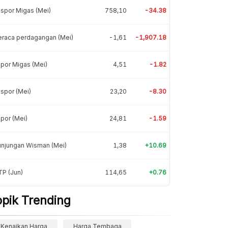
spor Migas (Mei)
758,10
-34.38
eraca perdagangan (Mei)
-1,61
-1,907.18
por Migas (Mei)
4,51
-1.82
spor (Mei)
23,20
-8.30
por (Mei)
24,81
-1.59
unjungan Wisman (Mei)
1,38
+10.69
P (Jun)
114,65
+0.76
opik Trending
Kenaikan Harga
Harga Tembaga