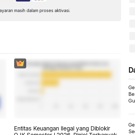
aran masih dalam proses aktivasi.
D
Ge
Be
Gu
Ge
Entitas Keuangan Ilegal yang Diblokir
Se