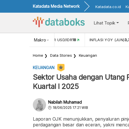
Katadata Media Network
Katadata.co.id
K
Lihat Topik
 (MEI)
1,38
NILAI TUKAR USD/IDR
Makro
18
INFLASI YOY (JUN)
3
Home
Data Stories
Keuangan
KEUANGAN
Sektor Usaha dengan Utang Pi
Kuartal I 2025
Nabilah Muhamad
18/06/2025 17:21 WIB
Laporan OJK menunjukkan, penyaluran pinjol
perdagangan besar dan eceran, yakni mencap