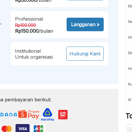
Ek
Professional
,
N
Langganan
»
Rp100.000
Rp150.000
/bulan
Im
Institutional
Hubungi Kami
Ek
Untuk organisasi
Im
K
a pembayaran berikut:
NT
T