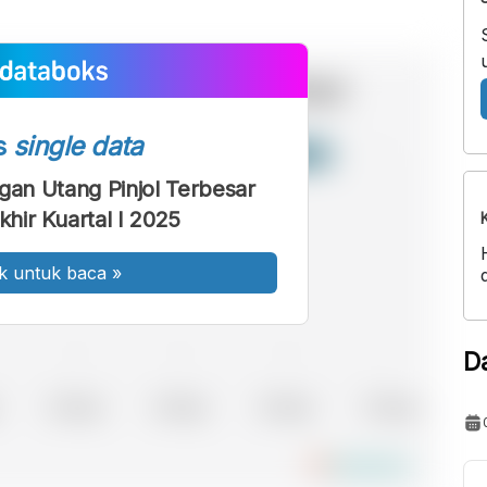
s
single data
an Utang Pinjol Terbesar
khir Kuartal I 2025
k untuk baca
»
D