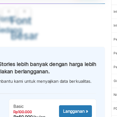
A
A
In
ont
Font
In
Sedang
Besar
P
Pe
tories lebih banyak dengan harga lebih
Pe
lakan berlangganan.
antu kami untuk menyajikan data berkualitas.
Gi
Ni
Basic
P
Langganan
»
Rp100.000
Rp50.000
/bulan