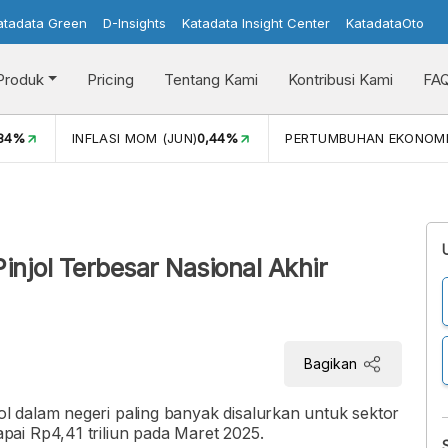
atadata Green
D-Insights
Katadata Insight Center
KatadataOto
Produk
Pricing
Tentang Kami
Kontribusi Kami
FA
,34%
INFLASI MOM (JUN)
0,44%
PERTUMBUHAN EKONOM
njol Terbesar Nasional Akhir
Bagikan
 dalam negeri paling banyak disalurkan untuk sektor
ai Rp4,41 triliun pada Maret 2025.