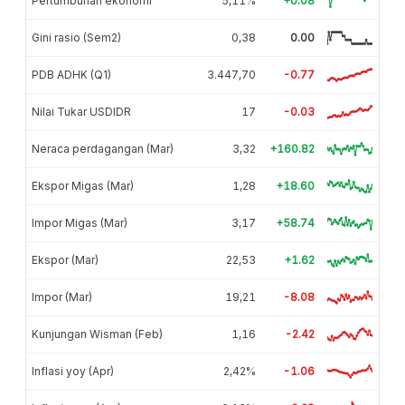
Pertumbuhan ekonomi
5,11%
+0.08
Gini rasio (Sem2)
0,38
0.00
PDB ADHK (Q1)
3.447,70
-0.77
Nilai Tukar USDIDR
17
-0.03
Neraca perdagangan (Mar)
3,32
+160.82
Ekspor Migas (Mar)
1,28
+18.60
Impor Migas (Mar)
3,17
+58.74
Ekspor (Mar)
22,53
+1.62
Impor (Mar)
19,21
-8.08
Kunjungan Wisman (Feb)
1,16
-2.42
Inflasi yoy (Apr)
2,42%
-1.06