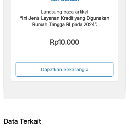
Langsung baca artikel
“Ini Jenis Layanan Kredit yang Digunakan
Rumah Tangga RI pada 2024”.
Kami menerima pembayaran berikut:
Rp10.000
Dapatkan Sekarang
»
Beberapa metode pembayaran masih dalam
proses aktivasi.
Data Terkait