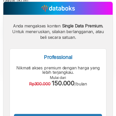
rakyat (KUR).
Anda mengakses konten
Single Data Premium.
Untuk meneruskan, silakan berlangganan, atau
beli secara satuan.
Professional
Nikmati akses premium dengan harga yang
lebih terjangkau.
Mulai dari
150.000
Rp300.000
/bulan
A
A
A
Font
Font
Font
Kecil
Sedang
Besar