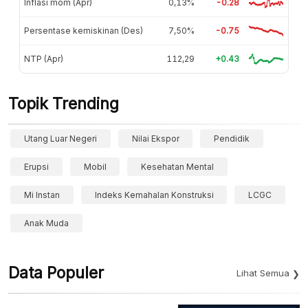
Inflasi mom (Apr)
0,13%
-0.28
Persentase kemiskinan (Des)
7,50%
-0.75
NTP (Apr)
112,29
+0.43
Topik Trending
Utang Luar Negeri
Nilai Ekspor
Pendidik
Erupsi
Mobil
Kesehatan Mental
Mi Instan
Indeks Kemahalan Konstruksi
LCGC
Anak Muda
Data Populer
Lihat Semua