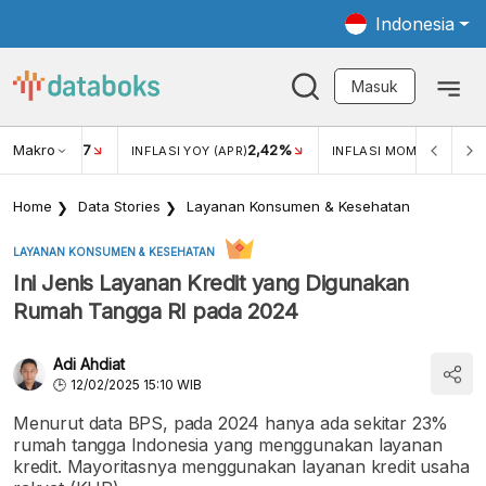
Indonesia
Masuk
Makro
17
2,42%
0,1
KAR USD/IDR
INFLASI YOY (APR)
INFLASI MOM (APR)
Home
Data Stories
Layanan Konsumen & Kesehatan
LAYANAN KONSUMEN & KESEHATAN
Ini Jenis Layanan Kredit yang Digunakan
Rumah Tangga RI pada 2024
Adi Ahdiat
12/02/2025 15:10 WIB
Menurut data BPS, pada 2024 hanya ada sekitar 23%
rumah tangga Indonesia yang menggunakan layanan
kredit. Mayoritasnya menggunakan layanan kredit usaha