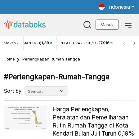
Indonesia
Masuk
Makro
1,38
17.916
JUNGAN WISMAN (MEI)
NILAI TUKAR USD/IDR
INFLASI Y
Home
Perlengkapan Rumah Tangga
#perlengkapan-Rumah-Tangga
Sort by
Harga Perlengkapan,
Peralatan dan Pemeliharaan
Rutin Rumah Tangga di Kota
Kendari Bulan Juli Turun 0,19%