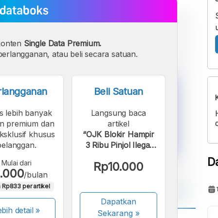
konten
Single Data Premium.
erlangganan, atau beli secara satuan.
rlangganan
Beli Satuan
s lebih banyak
Langsung baca
n premium dan
artikel
eksklusif khusus
“OJK Blokir Hampir
pelanggan.
3 Ribu Pinjol Ilegal
sampai November
D
Mulai dari
Rp10.000
2024”.
.000
/bulan
 Rp833 per artikel
Dapatkan
bih detail »
Sekarang
»