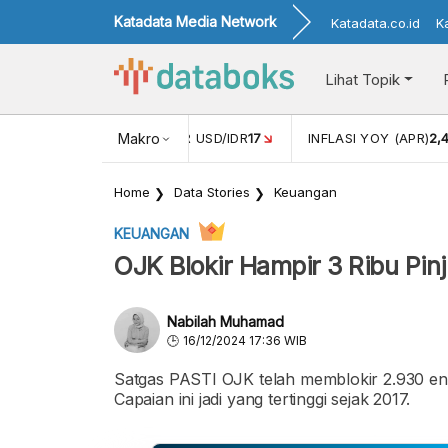
Katadata Media Network
Katadata.co.id
K
Lihat Topik
 (FEB)
1,16
NILAI TUKAR USD/IDR
Makro
17
INFLASI YOY (APR)
2,
Home
Data Stories
Keuangan
KEUANGAN
OJK Blokir Hampir 3 Ribu Pin
Nabilah Muhamad
16/12/2024 17:36 WIB
Satgas PASTI OJK telah memblokir 2.930 enti
Capaian ini jadi yang tertinggi sejak 2017.