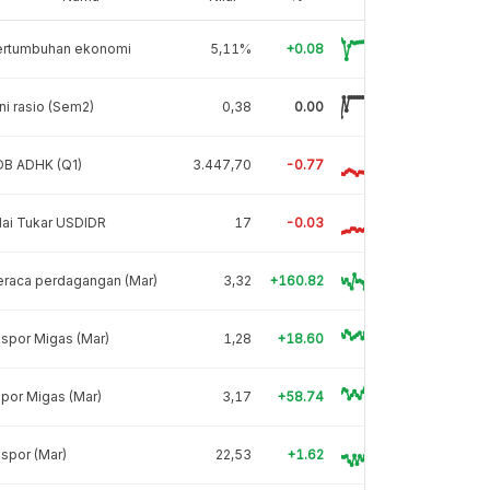
ertumbuhan ekonomi
5,11%
+0.08
ni rasio (Sem2)
0,38
0.00
DB ADHK (Q1)
3.447,70
-0.77
lai Tukar USDIDR
17
-0.03
eraca perdagangan (Mar)
3,32
+160.82
spor Migas (Mar)
1,28
+18.60
por Migas (Mar)
3,17
+58.74
spor (Mar)
22,53
+1.62