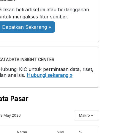
Silakan beli artikel ini atau berlangganan
untuk mengakses fitur sumber.
Dapatkan Sekarang »
KATADATA INSIGHT CENTER
Hubungi KIC untuk permintaan data, riset,
dan analisis.
Hubungi sekarang »
ata Pasar
19 May 2026
Makro
Nama
Nilai
%