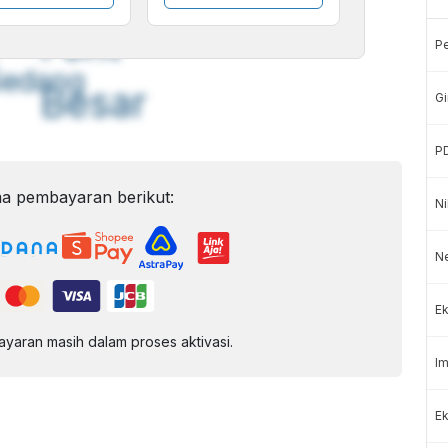
A
A
ont
Font
P
Sedang
Besar
Gi
P
a pembayaran berikut:
Ni
N
Ek
aran masih dalam proses aktivasi.
Im
Ek