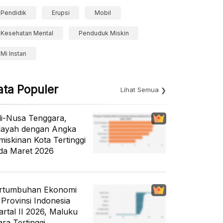
Pendidik
Erupsi
Mobil
Kesehatan Mental
Penduduk Miskin
Mi Instan
ata Populer
Lihat Semua
li-Nusa Tenggara,
layah dengan Angka
miskinan Kota Tertinggi
da Maret 2026
rtumbuhan Ekonomi
 Provinsi Indonesia
artal II 2026, Maluku
ara Tertinggi