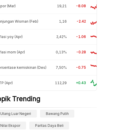
por (Mar)
19,21
-8.08
unjungan Wisman (Feb)
1,16
-2.42
flasi yoy (Apr)
2,42%
-1.06
flasi mom (Apr)
0,13%
-0.28
rsentase kemiskinan (Des)
7,50%
-0.75
P (Apr)
112,29
+0.43
opik Trending
Utang Luar Negeri
Bawang Putih
Nilai Ekspor
Paritas Daya Beli