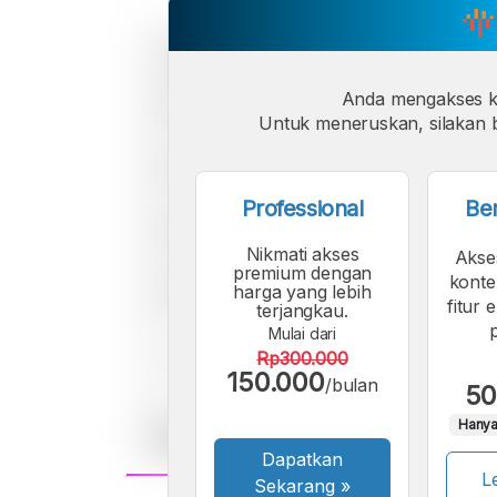
Anda mengakses 
Untuk meneruskan, silakan b
Professional
Be
Nikmati akses
Akse
premium dengan
konte
harga yang lebih
fitur 
terjangkau.
Mulai dari
Rp300.000
150.000
/bulan
50
Hanya
Dapatkan
Le
Sekarang
»