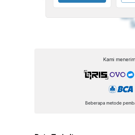
A
Font
F
Kecil
Kami menerim
Beberapa metode pembay