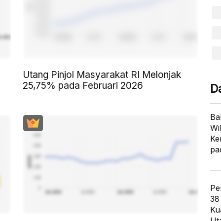
Utang Pinjol Masyarakat RI Melonjak
25,75% pada Februari 2026
D
Ba
Wi
Ke
pa
Pe
38
Ku
Ut