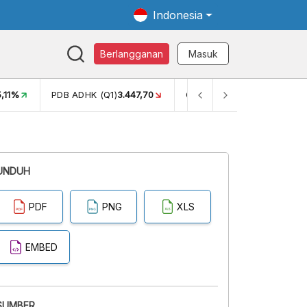
Indonesia
Berlangganan
Masuk
5,11%
PDB ADHK (Q1)
3.447,70
GINI RASIO (SEM2)
0,38
UNDUH
PDF
PNG
XLS
EMBED
SUMBER