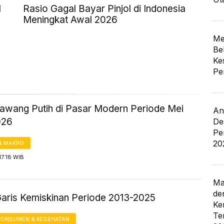
l
Rasio Gagal Bayar Pinjol di Indonesia
Meningkat Awal 2026
Me
Be
Ke
Pe
awang Putih di Pasar Modern Periode Mei
An
026
De
Pe
20
& MAKRO
17:18 WIB
Ma
de
Garis Kemiskinan Periode 2013-2025
Ke
Te
KONSUMEN & KESEHATAN