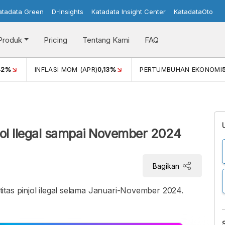
atadata Green
D-Insights
Katadata Insight Center
KatadataOto
Produk
Pricing
Tentang Kami
FAQ
42%
INFLASI MOM (APR)
0,13%
PERTUMBUHAN EKONOMI
jol Ilegal sampai November 2024
Bagikan
tas pinjol ilegal selama Januari-November 2024.