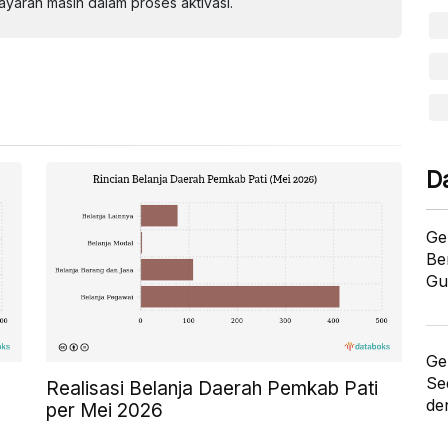
aran masih dalam proses aktivasi.
D
Ge
Be
Gu
Ge
Se
Realisasi Belanja Daerah Pemkab Pati
de
per Mei 2026