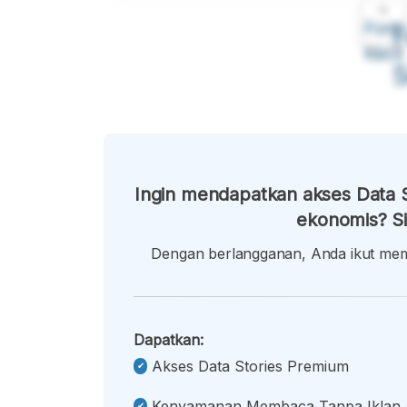
A
Font
F
Kecil
Ingin mendapatkan akses Data S
ekonomis? Si
Dengan berlangganan, Anda ikut memb
Dapatkan:
Akses Data Stories Premium
Kenyamanan Membaca Tanpa Iklan