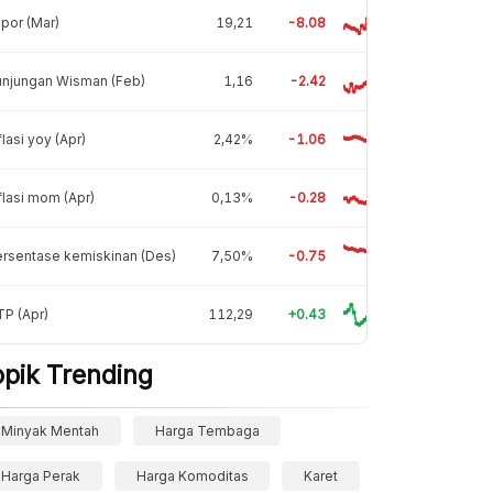
por (Mar)
19,21
-8.08
unjungan Wisman (Feb)
1,16
-2.42
flasi yoy (Apr)
2,42%
-1.06
flasi mom (Apr)
0,13%
-0.28
rsentase kemiskinan (Des)
7,50%
-0.75
P (Apr)
112,29
+0.43
opik Trending
Minyak Mentah
Harga Tembaga
Harga Perak
Harga Komoditas
Karet