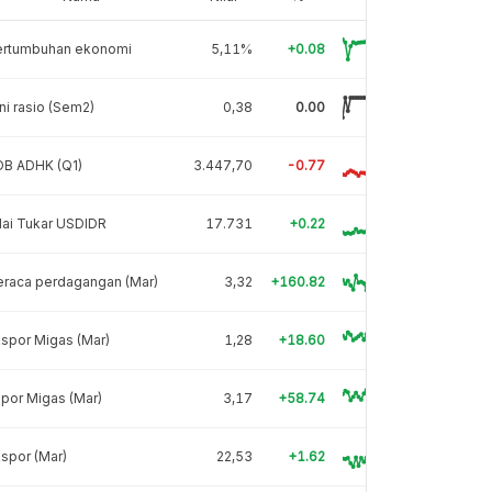
ertumbuhan ekonomi
5,11%
+0.08
ni rasio (Sem2)
0,38
0.00
DB ADHK (Q1)
3.447,70
-0.77
lai Tukar USDIDR
17.731
+0.22
eraca perdagangan (Mar)
3,32
+160.82
spor Migas (Mar)
1,28
+18.60
por Migas (Mar)
3,17
+58.74
spor (Mar)
22,53
+1.62