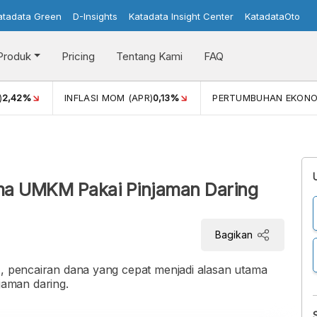
atadata Green
D-Insights
Katadata Insight Center
KatadataOto
Produk
Pricing
Tentang Kami
FAQ
)
2,42%
INFLASI MOM (APR)
0,13%
PERTUMBUHAN EKONO
ama UMKM Pakai Pinjaman Daring
Bagikan
), pencairan dana yang cepat menjadi alasan utama
aman daring.