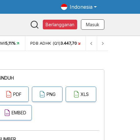
Indonesia
Berlangganan
Masuk
MI
5,11%
PDB ADHK (Q1)
3.447,70
GINI RASIO (SEM2)
0,38
UNDUH
PDF
PNG
XLS
EMBED
SUMBER