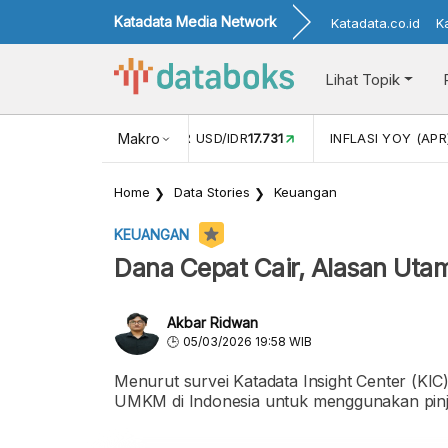
Katadata Media Network
Katadata.co.id
K
Lihat Topik
 (FEB)
1,16
NILAI TUKAR USD/IDR
Makro
17.731
INFLASI YOY (APR
Home
Data Stories
Keuangan
KEUANGAN
Dana Cepat Cair, Alasan Ut
Akbar Ridwan
05/03/2026 19:58 WIB
Menurut survei Katadata Insight Center (KIC
UMKM di Indonesia untuk menggunakan pinj