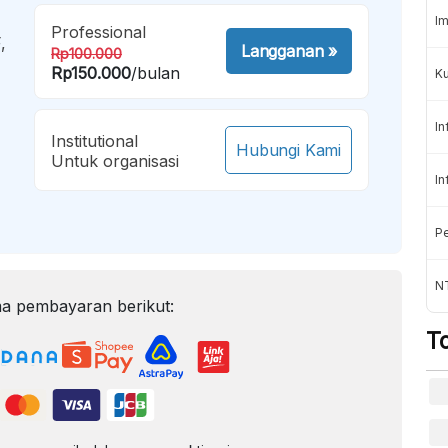
Im
Professional
,
Langganan
»
Rp100.000
Rp150.000
/bulan
K
In
Institutional
Hubungi Kami
Untuk organisasi
In
Pe
NT
a pembayaran berikut:
T