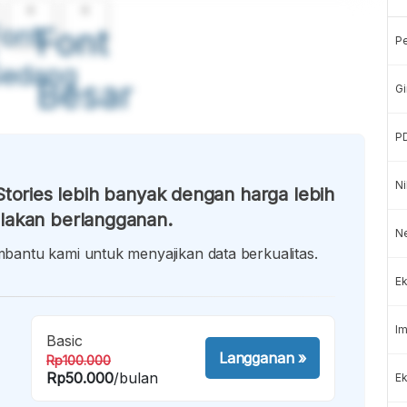
A
A
ont
Font
P
Sedang
Besar
Gi
P
Ni
tories lebih banyak dengan harga lebih
lakan berlangganan.
N
antu kami untuk menyajikan data berkualitas.
Ek
Im
Basic
Langganan
»
Rp100.000
Rp50.000
/bulan
Ek