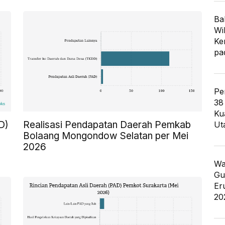
Ba
Wi
Ke
pa
Pe
38
Ku
D)
Realisasi Pendapatan Daerah Pemkab
Ut
Bolaang Mongondow Selatan per Mei
2026
Wa
Gu
Er
20