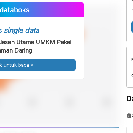
s
single data
 Alasan Utama UMKM Pakai
aman Daring
k untuk baca
»
D