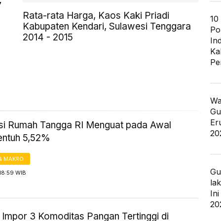
7
Rata-rata Harga, Kaos Kaki Priadi
10
Kabupaten Kendari, Sulawesi Tenggara
Po
2014 - 2015
In
Ka
Pe
Wa
Gu
Er
i Rumah Tangga RI Menguat pada Awal
20
entuh 5,52%
& MAKRO
Gu
18:59 WIB
la
In
20
 Impor 3 Komoditas Pangan Tertinggi di