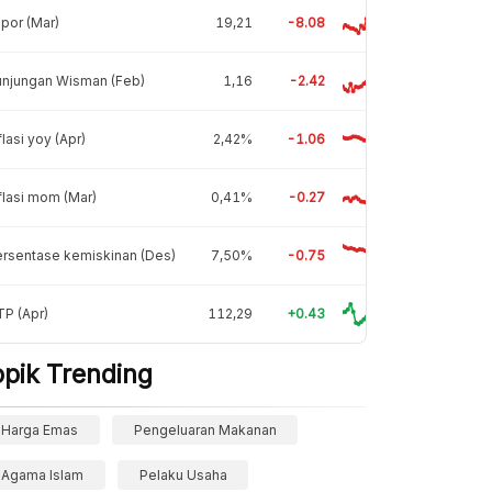
por (Mar)
19,21
-8.08
unjungan Wisman (Feb)
1,16
-2.42
flasi yoy (Apr)
2,42%
-1.06
flasi mom (Mar)
0,41%
-0.27
rsentase kemiskinan (Des)
7,50%
-0.75
P (Apr)
112,29
+0.43
opik Trending
Harga Emas
Pengeluaran Makanan
Agama Islam
Pelaku Usaha