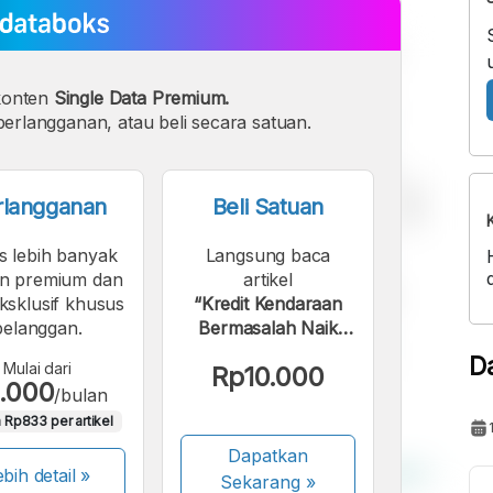
konten
Single Data Premium.
erlangganan, atau beli secara satuan.
rlangganan
Beli Satuan
s lebih banyak
Langsung baca
n premium dan
artikel
eksklusif khusus
“Kredit Kendaraan
pelanggan.
Bermasalah Naik
Lagi sejak Awal
D
Mulai dari
Rp10.000
2024”.
.000
/bulan
 Rp833 per artikel
Dapatkan
bih detail »
Sekarang
»