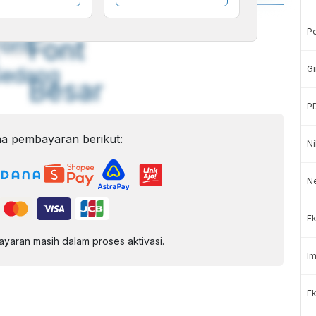
A
A
P
ont
Font
Sedang
Gi
Besar
P
a pembayaran berikut:
Ni
N
Ek
aran masih dalam proses aktivasi.
Im
Ek