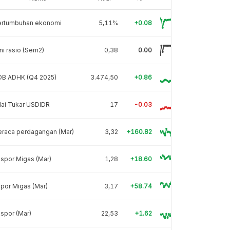
ertumbuhan ekonomi
5,11%
+0.08
ni rasio (Sem2)
0,38
0.00
DB ADHK (Q4 2025)
3.474,50
+0.86
lai Tukar USDIDR
17
-0.03
eraca perdagangan (Mar)
3,32
+160.82
spor Migas (Mar)
1,28
+18.60
por Migas (Mar)
3,17
+58.74
spor (Mar)
22,53
+1.62