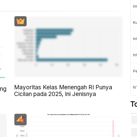
Im
K
In
In
Pe
Mayoritas Kelas Menengah RI Punya
NT
ung
Cicilan pada 2025, Ini Jenisnya
T