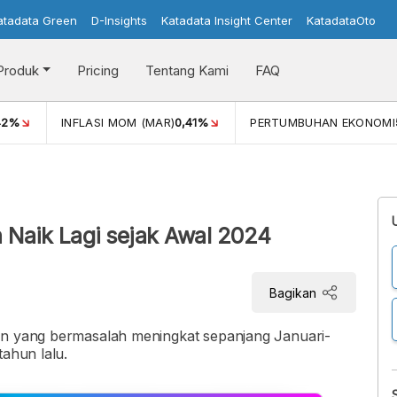
atadata Green
D-Insights
Katadata Insight Center
KatadataOto
Produk
Pricing
Tentang Kami
FAQ
42%
INFLASI MOM (MAR)
0,41%
PERTUMBUHAN EKONOMI
 Naik Lagi sejak Awal 2024
Bagikan
an yang bermasalah meningkat sepanjang Januari-
tahun lalu.