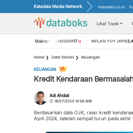
Katadata Media Network
Katadata.co.id
K
Lihat Topik
 (FEB)
1,16
NILAI TUKAR USD/IDR
Makro
17
INFLASI YOY (APR)
2,
Home
Data Stories
Keuangan
KEUANGAN
Kredit Kendaraan Bermasalah
Adi Ahdiat
18/07/2024 16:58 WIB
Berdasarkan data OJK, rasio kredit kendara
April 2024, setelah sempat turun pada akhir 