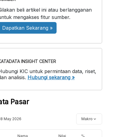
Silakan beli artikel ini atau berlangganan
untuk mengakses fitur sumber.
Dapatkan Sekarang »
KATADATA INSIGHT CENTER
Hubungi KIC untuk permintaan data, riset,
dan analisis.
Hubungi sekarang »
ata Pasar
18 May 2026
Makro
Nama
Nilai
%