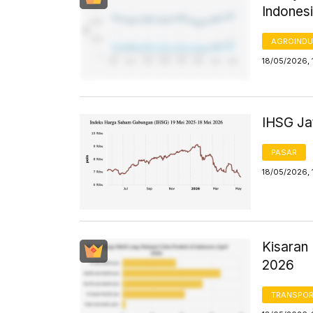
Indones
AGROINDU
18/05/2026, 
IHSG Jat
PASAR
18/05/2026, 
Kisaran 
2026
TRANSPORT