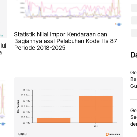
Statistik Nilai Impor Kendaraan dan
Bagiannya asal Pelabuhan Kode Hs 87
lui
Periode 2018-2025
a
D
Ge
Be
Gu
Ge
Se
de