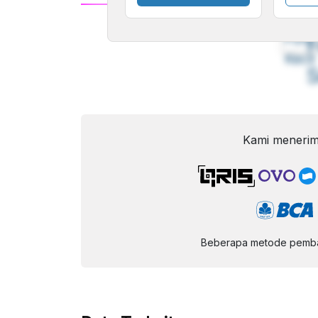
A
Font
F
Kecil
Kami menerim
Beberapa metode pembay