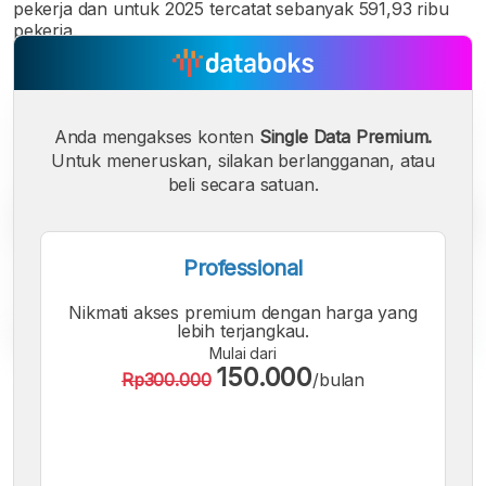
pekerja dan untuk 2025 tercatat sebanyak 591,93 ribu
pekerja.
Anda mengakses konten
Single Data Premium.
Untuk meneruskan, silakan berlangganan, atau
beli secara satuan.
Professional
Nikmati akses premium dengan harga yang
lebih terjangkau.
Mulai dari
150.000
Rp300.000
/bulan
A
A
A
Font
Font
Font
Kecil
Sedang
Besar