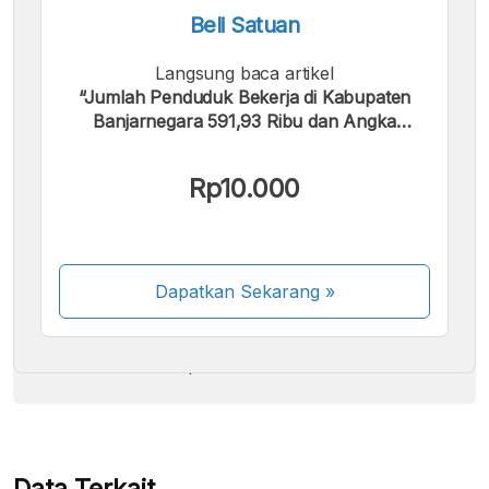
Beli Satuan
Langsung baca artikel
“Jumlah Penduduk Bekerja di Kabupaten
Banjarnegara 591,93 Ribu dan Angka
Pengangguran 5,57%”.
Kami menerima pembayaran berikut:
Rp10.000
Dapatkan Sekarang
»
Beberapa metode pembayaran masih dalam
proses aktivasi.