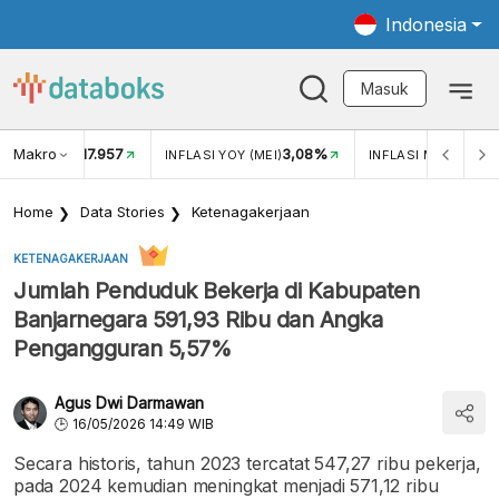
Indonesia
Masuk
Makro
17.957
3,08%
UKAR USD/IDR
INFLASI YOY (MEI)
INFLASI MOM (MEI)
Home
Data Stories
Ketenagakerjaan
KETENAGAKERJAAN
Jumlah Penduduk Bekerja di Kabupaten
Banjarnegara 591,93 Ribu dan Angka
Pengangguran 5,57%
Agus Dwi Darmawan
16/05/2026 14:49 WIB
Secara historis, tahun 2023 tercatat 547,27 ribu pekerja,
pada 2024 kemudian meningkat menjadi 571,12 ribu