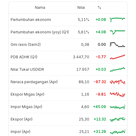
Nama
Nilai
%
Pertumbuhan ekonomi
5,11%
+0.08
Pertumbuhan ekonomi (yoy) (Q1)
5,61%
+4.08
Gini rasio (Sem2)
0,38
0.00
PDB ADHK (Q1)
3.447,70
-0.77
Nilai Tukar USDIDR
17.957
+0.03
Neraca perdagangan (Apr)
89,10
-97.32
Ekspor Migas (Apr)
1,16
-9.81
Impor Migas (Apr)
4,60
+45.09
Ekspor (Apr)
25,30
+12.32
Impor (Apr)
25,21
+31.28