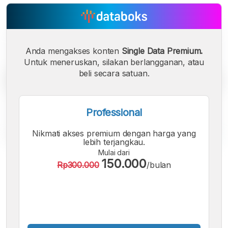
Anda mengakses konten
Single Data Premium.
Untuk meneruskan, silakan berlangganan, atau
beli secara satuan.
Professional
Nikmati akses premium dengan harga yang
lebih terjangkau.
Mulai dari
A
A
A
150.000
Rp300.000
/bulan
Font
Font
Font
Kecil
Sedang
Besar