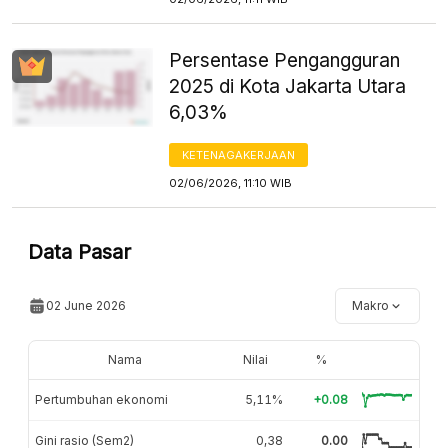
Persentase Pengangguran
2025 di Kota Jakarta Utara
6,03%
KETENAGAKERJAAN
02/06/2026, 11:10 WIB
Data Pasar
02 June 2026
Makro
Nama
Nilai
%
Pertumbuhan ekonomi
5,11%
+0.08
Gini rasio (Sem2)
0,38
0.00