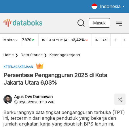
Indonesia
Masuk
Makro
17.879
2,42%
KAR USD/IDR
INFLASI YOY (APR)
INFLASI MOM (APR)
Home
Data Stories
Ketenagakerjaan
KETENAGAKERJAAN
Persentase Pengangguran 2025 di Kota
Jakarta Utara 6,03%
Agus Dwi Darmawan
02/06/2026 11:10 WIB
Berkurangnya data tingkat pengangguran terbuka (TPT)
ini, tercermin dari angka penduduk yang bekerja dan
jumlah angkatan kerja yang dipublish BPS tahun ini.