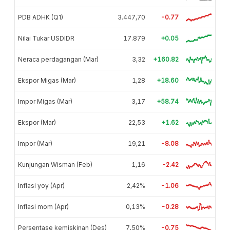
PDB ADHK (Q1)
3.447,70
-0.77
Nilai Tukar USDIDR
17.879
+0.05
Neraca perdagangan (Mar)
3,32
+160.82
Ekspor Migas (Mar)
1,28
+18.60
Impor Migas (Mar)
3,17
+58.74
Ekspor (Mar)
22,53
+1.62
Impor (Mar)
19,21
-8.08
Kunjungan Wisman (Feb)
1,16
-2.42
Inflasi yoy (Apr)
2,42%
-1.06
Inflasi mom (Apr)
0,13%
-0.28
Persentase kemiskinan (Des)
7,50%
-0.75