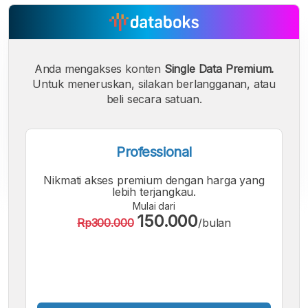
Anda mengakses konten
Single Data Premium.
Untuk meneruskan, silakan berlangganan, atau
beli secara satuan.
Professional
Nikmati akses premium dengan harga yang
lebih terjangkau.
Mulai dari
A
A
A
150.000
Rp300.000
/bulan
Font
Font
Font
Kecil
Sedang
Besar