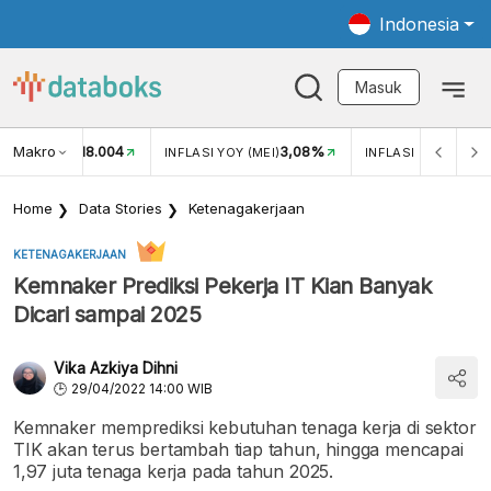
Indonesia
Masuk
Makro
18.004
3,08%
UKAR USD/IDR
INFLASI YOY (MEI)
INFLASI MOM (MEI)
Home
Data Stories
Ketenagakerjaan
KETENAGAKERJAAN
Kemnaker Prediksi Pekerja IT Kian Banyak
Dicari sampai 2025
Vika Azkiya Dihni
29/04/2022 14:00 WIB
Kemnaker memprediksi kebutuhan tenaga kerja di sektor
TIK akan terus bertambah tiap tahun, hingga mencapai
1,97 juta tenaga kerja pada tahun 2025.