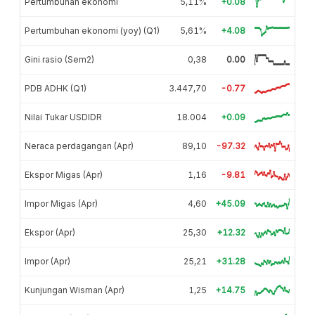
Pertumbuhan ekonomi
5,11%
+0.08
Pertumbuhan ekonomi (yoy) (Q1)
5,61%
+4.08
Gini rasio (Sem2)
0,38
0.00
PDB ADHK (Q1)
3.447,70
-0.77
Nilai Tukar USDIDR
18.004
+0.09
Neraca perdagangan (Apr)
89,10
-97.32
Ekspor Migas (Apr)
1,16
-9.81
Impor Migas (Apr)
4,60
+45.09
Ekspor (Apr)
25,30
+12.32
Impor (Apr)
25,21
+31.28
Kunjungan Wisman (Apr)
1,25
+14.75