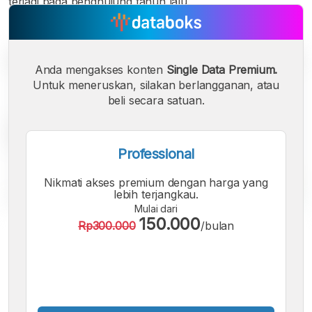
terjadi pada penghujung tahun lalu.
Anda mengakses konten
Single Data Premium.
Untuk meneruskan, silakan berlangganan, atau
beli secara satuan.
Professional
Nikmati akses premium dengan harga yang
lebih terjangkau.
Mulai dari
150.000
Rp300.000
/bulan
A
A
A
Font
Font
Font
Kecil
Sedang
Besar