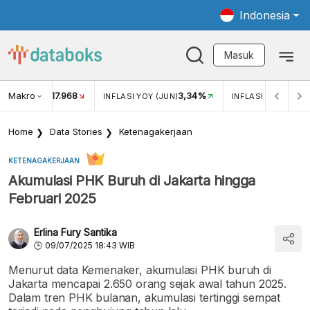
Indonesia
Masuk
Makro
17.968
3,34%
UKAR USD/IDR
INFLASI YOY (JUN)
INFLASI MOM (JUN
Home
Data Stories
Ketenagakerjaan
KETENAGAKERJAAN
Akumulasi PHK Buruh di Jakarta hingga
Februari 2025
Erlina Fury Santika
09/07/2025 18:43 WIB
Menurut data Kemenaker, akumulasi PHK buruh di
Jakarta mencapai 2.650 orang sejak awal tahun 2025.
Dalam tren PHK bulanan, akumulasi tertinggi sempat