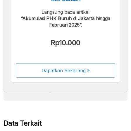
Langsung baca artikel
“Akumulasi PHK Buruh di Jakarta hingga
Februari 2025”.
Kami menerima pembayaran berikut:
Rp10.000
Dapatkan Sekarang
»
Beberapa metode pembayaran masih dalam
proses aktivasi.
Data Terkait