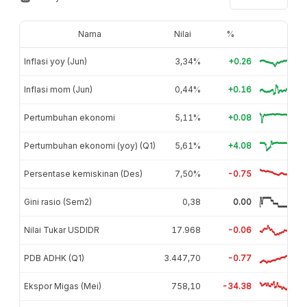
Nama
Nilai
%
Inflasi yoy (Jun)
3,34%
+0.26
Inflasi mom (Jun)
0,44%
+0.16
Pertumbuhan ekonomi
5,11%
+0.08
Pertumbuhan ekonomi (yoy) (Q1)
5,61%
+4.08
Persentase kemiskinan (Des)
7,50%
-0.75
Gini rasio (Sem2)
0,38
0.00
Nilai Tukar USDIDR
17.968
-0.06
PDB ADHK (Q1)
3.447,70
-0.77
Ekspor Migas (Mei)
758,10
-34.38