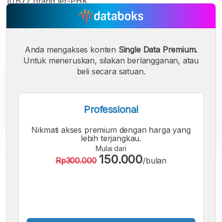
10.677 orang ter-PHK.
Anda mengakses konten
Single Data Premium.
Untuk meneruskan, silakan berlangganan, atau
beli secara satuan.
Professional
Nikmati akses premium dengan harga yang
lebih terjangkau.
Mulai dari
150.000
Rp300.000
/bulan
A
A
A
Font
Font
Font
Kecil
Sedang
Besar