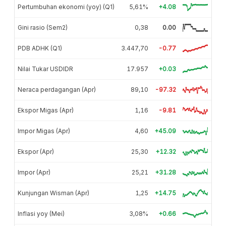
Pertumbuhan ekonomi (yoy) (Q1)
5,61%
+4.08
Gini rasio (Sem2)
0,38
0.00
PDB ADHK (Q1)
3.447,70
-0.77
Nilai Tukar USDIDR
17.957
+0.03
Neraca perdagangan (Apr)
89,10
-97.32
Ekspor Migas (Apr)
1,16
-9.81
Impor Migas (Apr)
4,60
+45.09
Ekspor (Apr)
25,30
+12.32
Impor (Apr)
25,21
+31.28
Kunjungan Wisman (Apr)
1,25
+14.75
Inflasi yoy (Mei)
3,08%
+0.66