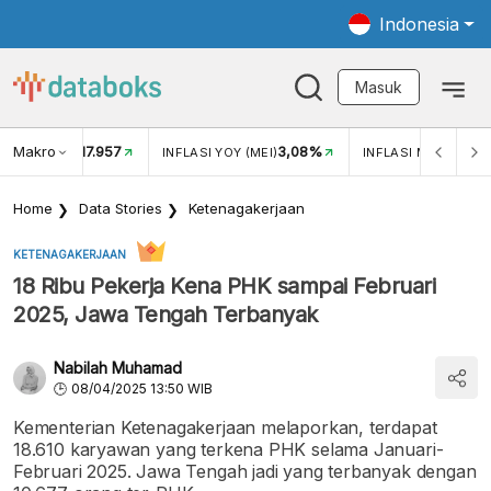
Indonesia
Masuk
Makro
17.957
3,08%
UKAR USD/IDR
INFLASI YOY (MEI)
INFLASI MOM (MEI)
Home
Data Stories
Ketenagakerjaan
KETENAGAKERJAAN
18 Ribu Pekerja Kena PHK sampai Februari
2025, Jawa Tengah Terbanyak
Nabilah Muhamad
08/04/2025 13:50 WIB
Kementerian Ketenagakerjaan melaporkan, terdapat
18.610 karyawan yang terkena PHK selama Januari-
Februari 2025. Jawa Tengah jadi yang terbanyak dengan