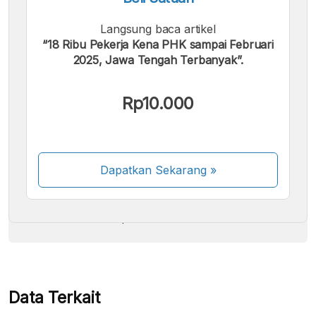
Langsung baca artikel
“18 Ribu Pekerja Kena PHK sampai Februari
2025, Jawa Tengah Terbanyak”.
Kami menerima pembayaran berikut:
Rp10.000
Dapatkan Sekarang
»
Beberapa metode pembayaran masih dalam
proses aktivasi.
Data Terkait