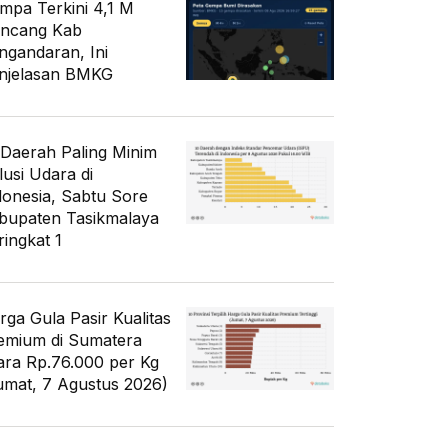
mpa Terkini 4,1 M
ncang Kab
ngandaran, Ini
njelasan BMKG
 Daerah Paling Minim
lusi Udara di
donesia, Sabtu Sore
bupaten Tasikmalaya
ringkat 1
rga Gula Pasir Kualitas
emium di Sumatera
ara Rp.76.000 per Kg
umat, 7 Agustus 2026)