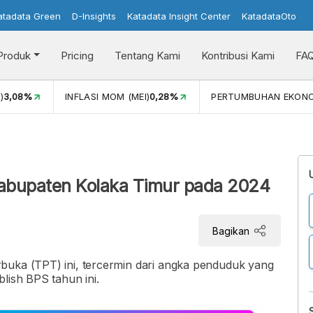
atadata Green
D-Insights
Katadata Insight Center
KatadataOto
Produk
Pricing
Tentang Kami
Kontribusi Kami
FA
)
3,08%
INFLASI MOM (MEI)
0,28%
PERTUMBUHAN EKON
Kabupaten Kolaka Timur pada 2024
Bagikan
buka (TPT) ini, tercermin dari angka penduduk yang
lish BPS tahun ini.