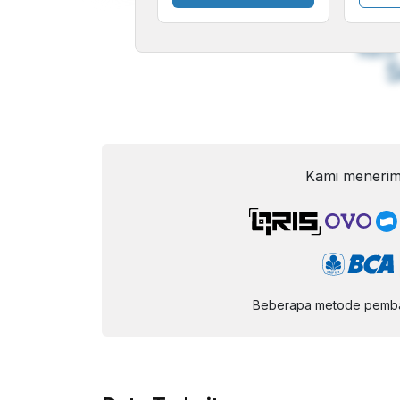
A
Font
F
Kecil
Kami menerim
Beberapa metode pembay