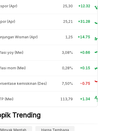
spor (Apr)
25,30
+12.32
por (Apr)
25,21
+31.28
njungan Wisman (Apr)
1,25
+14.75
flasi yoy (Mei)
3,08%
+0.66
flasi mom (Mei)
0,28%
+0.15
rsentase kemiskinan (Des)
7,50%
-0.75
TP (Mei)
113,79
+1.34
opik Trending
Minyak Mentah
Harga Tembaga