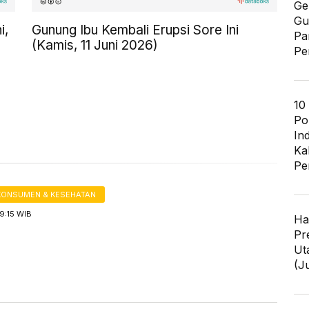
Ge
Gu
i,
Gunung Ibu Kembali Erupsi Sore Ini
Pa
(Kamis, 11 Juni 2026)
Pe
10
Po
In
Ka
Pe
KONSUMEN & KESEHATAN
19:15 WIB
Ha
Pr
Ut
(J