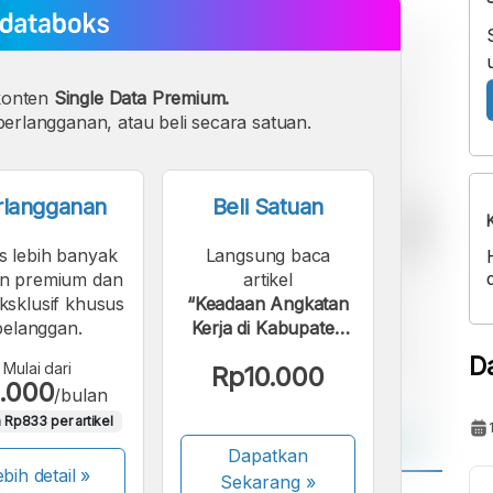
konten
Single Data Premium.
erlangganan, atau beli secara satuan.
rlangganan
Beli Satuan
s lebih banyak
Langsung baca
n premium dan
artikel
eksklusif khusus
“Keadaan Angkatan
pelanggan.
Kerja di Kabupaten
Kolaka Timur pada
D
Mulai dari
Rp10.000
2024”.
.000
/bulan
 Rp833 per artikel
Dapatkan
bih detail »
Sekarang
»