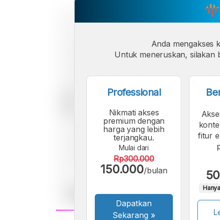
Anda mengakses 
Untuk meneruskan, silakan b
Professional
Be
Nikmati akses
Akse
premium dengan
konte
harga yang lebih
fitur 
terjangkau.
Mulai dari
Rp300.000
150.000
/bulan
50
Hanya
Dapatkan
Le
Sekarang
»