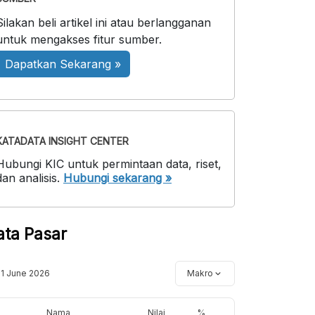
Silakan beli artikel ini atau berlangganan
untuk mengakses fitur sumber.
Dapatkan Sekarang »
KATADATA INSIGHT CENTER
Hubungi KIC untuk permintaan data, riset,
dan analisis.
Hubungi sekarang »
ata Pasar
11 June 2026
Makro
Nama
Nilai
%