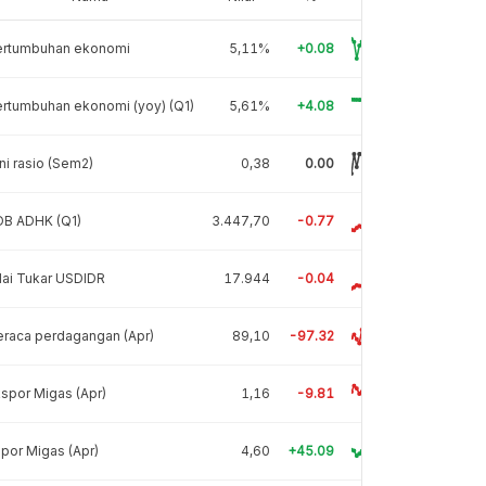
ertumbuhan ekonomi
5,11%
+0.08
rtumbuhan ekonomi (yoy) (Q1)
5,61%
+4.08
ni rasio (Sem2)
0,38
0.00
DB ADHK (Q1)
3.447,70
-0.77
lai Tukar USDIDR
17.944
-0.04
raca perdagangan (Apr)
89,10
-97.32
spor Migas (Apr)
1,16
-9.81
por Migas (Apr)
4,60
+45.09