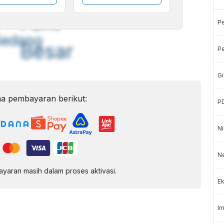
A
A
ont
Font
P
Sedang
Besar
Pe
Gi
a pembayaran berikut:
P
Ni
Ne
aran masih dalam proses aktivasi.
Ek
Im