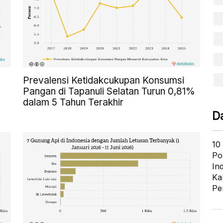
Prevalensi Ketidakcukupan Konsumsi
Pangan di Tapanuli Selatan Turun 0,81%
dalam 5 Tahun Terakhir
D
10
Po
In
Ka
Pe