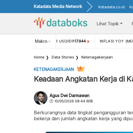
Katadata Media Network
Katadata.co.id
K
Lihat Topik
 (APR)
1,25
NILAI TUKAR USD/IDR
Makro
17.944
INFLASI YOY (MEI
Home
Data Stories
Ketenagakerjaan
KETENAGAKERJAAN
Keadaan Angkatan Kerja di 
Agus Dwi Darmawan
10/05/2026 08:44 WIB
Berkurangnya data tingkat pengangguran ter
bekerja dan jumlah angkatan kerja yang dipub