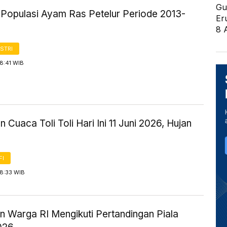
Gu
k Populasi Ayam Ras Petelur Periode 2013-
Er
8 
STRI
18:41 WIB
n Cuaca Toli Toli Hari Ini 11 Juni 2026, Hujan
FI
18:33 WIB
an Warga RI Mengikuti Pertandingan Piala