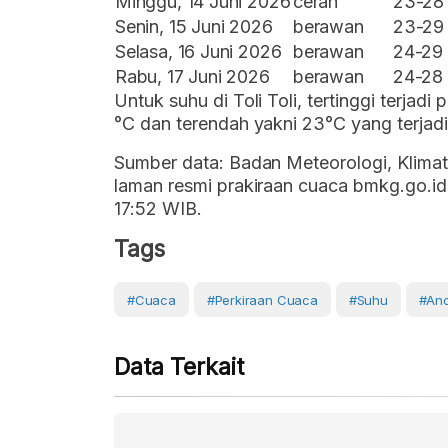
Minggu, 14 Juni 2026
cerah
23-28
Senin, 15 Juni 2026
berawan
23-29
Selasa, 16 Juni 2026
berawan
24-29
Rabu, 17 Juni 2026
berawan
24-28
Untuk suhu di Toli Toli, tertinggi terja
°C dan terendah yakni 23°C yang terjadi
Sumber data: Badan Meteorologi, Klimat
laman resmi prakiraan cuaca bmkg.go.id.
17:52 WIB.
Tags
#cuaca
#perkiraan Cuaca
#Suhu
#ano
Data Terkait