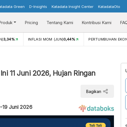
atadata Green
D-Insights
Katadata Insight Center
KatadataOto
Produk
Pricing
Tentang Kami
Kontribusi Kami
FA
N)
3,34%
INFLASI MOM (JUN)
0,44%
PERTUMBUHAN EKO
 Ini 11 Juni 2026, Hujan Ringan
Bagikan
6-19 Juni 2026