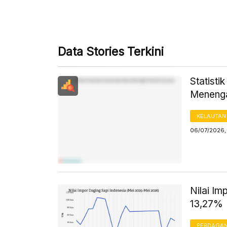
Data Stories Terkini
Statisti
Menenga
KELAUTAN
06/07/2026, 
Nilai Im
13,27%
PERDAGA