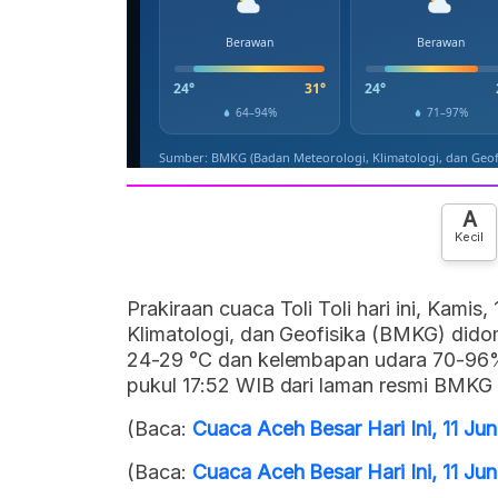
A
Kecil
Prakiraan cuaca Toli Toli hari ini, Kamis
Klimatologi, dan Geofisika (BMKG) didom
24-29 °C dan kelembapan udara 70-96%. 
pukul 17:52 WIB dari laman resmi BMKG 
(Baca:
Cuaca Aceh Besar Hari Ini, 11 J
(Baca:
Cuaca Aceh Besar Hari Ini, 11 J