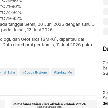
 °C
78-96%
 °C
71-96%
 °C
74-94%
 °C
79-95%
di pada tanggal Senin, 08 Juni 2026 dengan suhu 31
 pada Jumat, 12 Juni 2026.
ologi, dan Geofisika (BMKG), dipantau dari
 Data diperbarui per Kamis, 11 Juni 2026 pukul
D
Ge
Be
mali Suhu
#Cuaca Ekstrem
#Update Me
Gu
Ge
Se
de