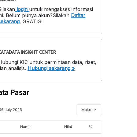
Silakan
login
untuk mengakses informasi
ni
.
Belum punya akun?
Silakan
Daftar
sekarang
,
GRATIS!
KATADATA INSIGHT CENTER
Hubungi KIC untuk permintaan data, riset,
dan analisis.
Hubungi sekarang »
ata Pasar
06 July 2026
Makro
Nama
Nilai
%