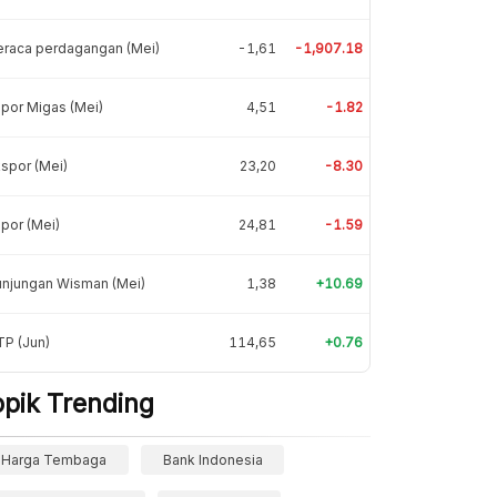
eraca perdagangan (Mei)
-1,61
-1,907.18
por Migas (Mei)
4,51
-1.82
spor (Mei)
23,20
-8.30
por (Mei)
24,81
-1.59
unjungan Wisman (Mei)
1,38
+10.69
P (Jun)
114,65
+0.76
opik Trending
Harga Tembaga
Bank Indonesia