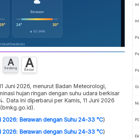
In
In
P
Pe
A
A
Sedang
Besar
Pe
, 11 Juni 2026, menurut Badan Meteorologi,
Gi
inasi hujan ringan dengan suhu udara berkisar
Data ini diperbarui per Kamis, 11 Juni 2026
Ni
(bmkg.go.id).
uni 2026: Berawan dengan Suhu 24-33 °C
)
P
uni 2026: Berawan dengan Suhu 24-33 °C
)
Ek