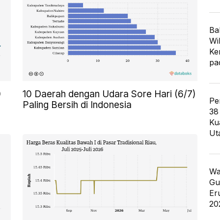
Ba
Wi
Ke
pa
0
10 Daerah dengan Udara Sore Hari (6/7)
Pe
Paling Bersih di Indonesia
38
Ku
Ut
Wa
Gu
Er
20