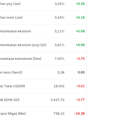
flasi yoy (Jun)
3,34%
+0.26
flasi mom (Jun)
0,44%
+0.16
ertumbuhan ekonomi
5,11%
+0.08
rtumbuhan ekonomi (yoy) (Q1)
5,61%
+4.08
rsentase kemiskinan (Des)
7,50%
-0.75
ni rasio (Sem2)
0,38
0.00
lai Tukar USDIDR
18.002
-0.01
DB ADHK (Q1)
3.447,70
-0.77
spor Migas (Mei)
758,10
-34.38