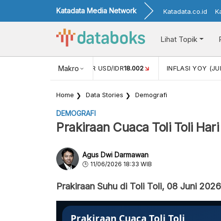
Katadata Media Network
Katadata.co.id
K
Lihat Topik
 (MEI)
1,38
NILAI TUKAR USD/IDR
Makro
18.002
INFLASI YOY (JU
Home
Data Stories
Demografi
DEMOGRAFI
Prakiraan Cuaca Toli Toli Hari
Agus Dwi Darmawan
11/06/2026 18:33 WIB
Prakiraan Suhu di Toli Toli, 08 Juni 202