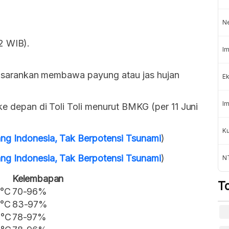
N
52 WIB).
Im
 disarankan membawa payung atau jas hujan
Ek
Im
ke depan di Toli Toli menurut BMKG (per 11 Juni
K
ng Indonesia, Tak Berpotensi Tsunami
)
ng Indonesia, Tak Berpotensi Tsunami
)
NT
Kelembapan
T
 °C
70-96%
 °C
83-97%
 °C
78-97%