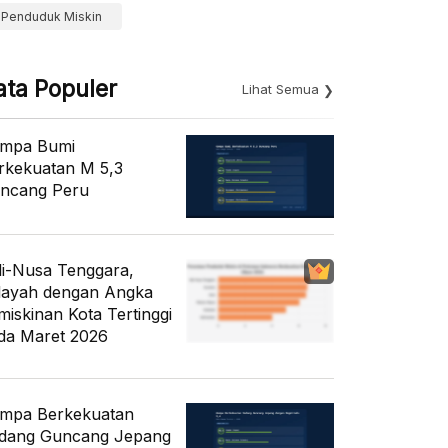
Penduduk Miskin
ata Populer
Lihat Semua
mpa Bumi
rkekuatan M 5,3
ncang Peru
li-Nusa Tenggara,
layah dengan Angka
miskinan Kota Tertinggi
da Maret 2026
mpa Berkekuatan
dang Guncang Jepang