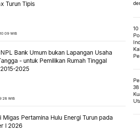
de
x Turun Tipis
10
10:09 WIB
Po
In
Ka
ik NPL Bank Umum bukan Lapangan Usaha
Pe
angga - untuk Pemilikan Rumah Tinggal
 2015-2025
Pe
38
Ku
9:28 WIB
Ut
i Migas Pertamina Hulu Energi Turun pada
r I 2026