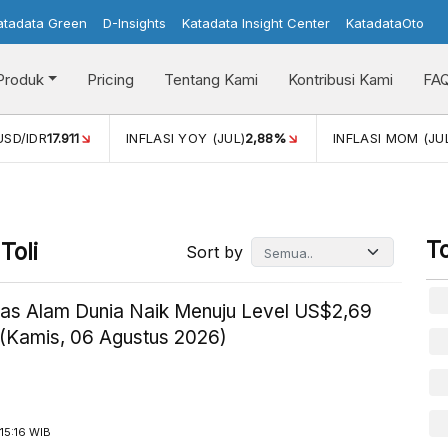
atadata Green
D-Insights
Katadata Insight Center
KatadataOto
Produk
Pricing
Tentang Kami
Kontribusi Kami
FA
DR
17.911
INFLASI YOY (JUL)
2,88%
INFLASI MOM (JUL)
-0,
T
Toli
Sort by
as Alam Dunia Naik Menuju Level US$2,69
(Kamis, 06 Agustus 2026)
15:16 WIB