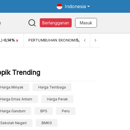
Indonesia
Q
Berlangganan
Masuk
14%
PERTUMBUHAN EKONOMI
5,11%
PERTUMBUHAN EKONO
opik Trending
Harga Minyak
Harga Tembaga
Harga Emas Antam
Harga Perak
Harga Gandum
BPS
Peru
Sekolah Negeri
BMKG