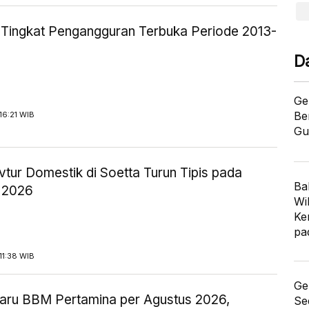
ik Tingkat Pengangguran Terbuka Periode 2013-
D
Ge
Be
16:21 WIB
Gu
tur Domestik di Soetta Turun Tipis pada
Ba
 2026
Wi
Ke
pa
11:38 WIB
Ge
aru BBM Pertamina per Agustus 2026,
Se