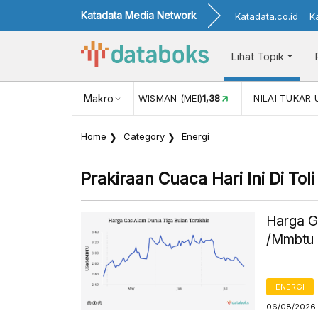
Katadata Media Network
Katadata.co.id
K
Lihat Topik
116,16
KUNJUNGAN WISMAN (MEI)
Makro
1,38
NILAI TUKAR USD/I
Home
Category
Energi
Prakiraan Cuaca Hari Ini Di Toli 
Harga G
/Mmbtu 
ENERGI
06/08/2026 