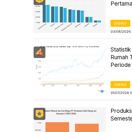
Pertama
ENERGI
03/08/2026 
Statist
Rumah T
Periode
ENERGI
31/07/2026 1
Produks
Semeste