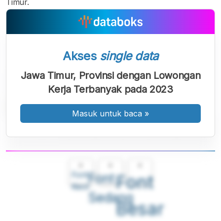
Timur.
Akses
single data
Jawa Timur, Provinsi dengan Lowongan
Kerja Terbanyak pada 2023
Masuk untuk baca
»
A
A
A
Font
Font
Font
Kecil
Sedang
Besar