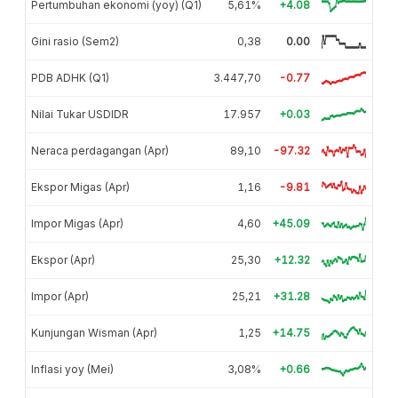
Pertumbuhan ekonomi (yoy) (Q1)
5,61%
+4.08
Gini rasio (Sem2)
0,38
0.00
PDB ADHK (Q1)
3.447,70
-0.77
Nilai Tukar USDIDR
17.957
+0.03
Neraca perdagangan (Apr)
89,10
-97.32
Ekspor Migas (Apr)
1,16
-9.81
Impor Migas (Apr)
4,60
+45.09
Ekspor (Apr)
25,30
+12.32
Impor (Apr)
25,21
+31.28
Kunjungan Wisman (Apr)
1,25
+14.75
Inflasi yoy (Mei)
3,08%
+0.66