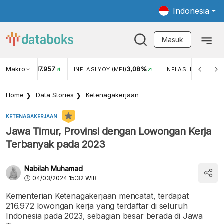
Indonesia
Masuk
Makro
17.957
3,08%
UKAR USD/IDR
INFLASI YOY (MEI)
INFLASI MOM (MEI)
Home
Data Stories
Ketenagakerjaan
KETENAGAKERJAAN
Jawa Timur, Provinsi dengan Lowongan Kerja
Terbanyak pada 2023
Nabilah Muhamad
04/03/2024 15:32 WIB
Kementerian Ketenagakerjaan mencatat, terdapat
216.972 lowongan kerja yang terdaftar di seluruh
Indonesia pada 2023, sebagian besar berada di Jawa