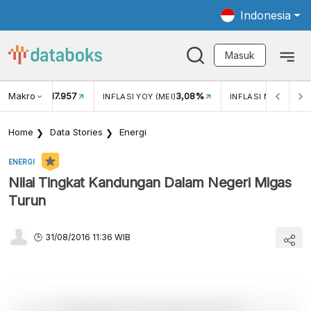
Indonesia
Masuk
Makro
17.957
3,08%
UKAR USD/IDR
INFLASI YOY (MEI)
INFLASI MOM (MEI)
Home
Data Stories
Energi
ENERGI
Nilai Tingkat Kandungan Dalam Negeri Migas
Turun
31/08/2016 11:36 WIB