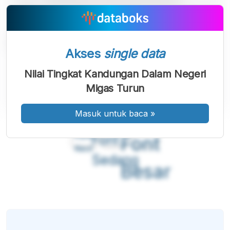
Akses
single data
Nilai Tingkat Kandungan Dalam Negeri
Migas Turun
Masuk untuk baca
»
A
A
A
Font
Font
Font
Kecil
Sedang
Besar