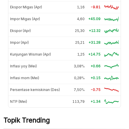
Ekspor Migas (Apr)
1,16
-9.81
Impor Migas (Apr)
4,60
+45.09
Ekspor (Apr)
25,30
+12.32
Impor (Apr)
25,21
+31.28
Kunjungan Wisman (Apr)
1,25
+14.75
Inflasi yoy (Mei)
3,08%
+0.66
Inflasi mom (Mei)
0,28%
+0.15
Persentase kemiskinan (Des)
7,50%
-0.75
NTP (Mei)
113,79
+1.34
Topik Trending