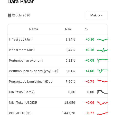
Data Pasar
12 July 2026
Makro
Nama
Nilai
%
Inflasi yoy (Jun)
3,34%
+0.26
Inflasi mom (Jun)
0,44%
+0.16
Pertumbuhan ekonomi
5,11%
+0.08
Pertumbuhan ekonomi (yoy) (Q1)
5,61%
+4.08
Persentase kemiskinan (Des)
7,50%
-0.75
Gini rasio (Sem2)
0,38
0.00
Nilai Tukar USDIDR
18.059
-0.09
PDB ADHK (Q1)
3.447,70
-0.77