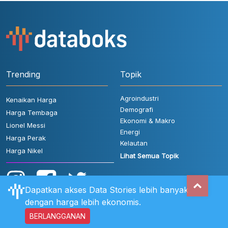
Trending
Topik
Agroindustri
Kenaikan Harga
Demografi
Harga Tembaga
Ekonomi & Makro
Lionel Messi
Energi
Harga Perak
Kelautan
Harga Nikel
Lihat Semua Topik
Dapatkan akses Data Stories lebih banyak
dengan harga lebih ekonomis.
BERLANGGANAN
Aturan Pengguna
FAQ
Hubungi Kami
Kebijakan Privasi
Disclaimer