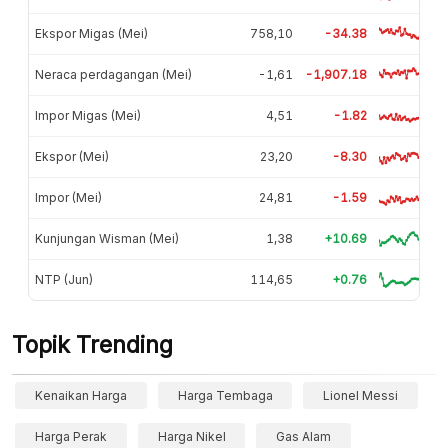
Ekspor Migas (Mei)
758,10
-34.38
Neraca perdagangan (Mei)
-1,61
-1,907.18
Impor Migas (Mei)
4,51
-1.82
Ekspor (Mei)
23,20
-8.30
Impor (Mei)
24,81
-1.59
Kunjungan Wisman (Mei)
1,38
+10.69
NTP (Jun)
114,65
+0.76
Topik Trending
Kenaikan Harga
Harga Tembaga
Lionel Messi
Harga Perak
Harga Nikel
Gas Alam