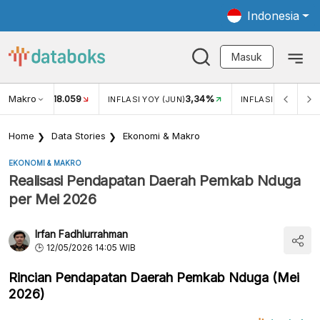
Indonesia
Masuk
Makro
18.059
3,34%
UKAR USD/IDR
INFLASI YOY (JUN)
INFLASI MOM (JUN
Home
Data Stories
Ekonomi & Makro
EKONOMI & MAKRO
Realisasi Pendapatan Daerah Pemkab Nduga
per Mei 2026
Irfan Fadhlurrahman
12/05/2026 14:05 WIB
Rincian Pendapatan Daerah Pemkab Nduga (Mei
2026)