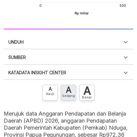
UNDUH
SUMBER
PDF
PNG
Silakan
login
untuk mengakses informasi ini
.
Belum
KATADATA INSIGHT CENTER
punya akun?
Silakan
Daftar sekarang
,
GRATIS!
XLS
EMBED
A
A
Hubungi sekarang »
A
Kecil
Sedang
Besar
Merujuk data Anggaran Pendapatan dan Belanja
Daerah (APBD) 2026, anggaran Pendapatan
Daerah Pemerintah Kabupaten (Pemkab) Nduga,
Provinsi Papua Pegunungan, sebesar Rp972,36