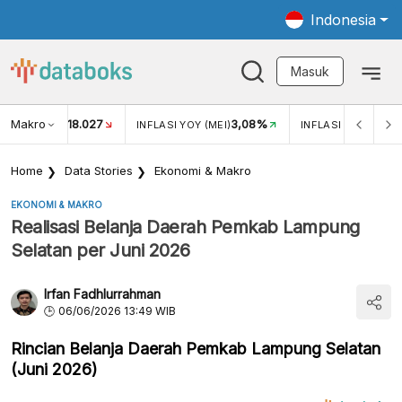
Indonesia
Masuk
Makro
18.027
3,08%
UKAR USD/IDR
INFLASI YOY (MEI)
INFLASI MOM (MEI)
Home
Data Stories
Ekonomi & Makro
EKONOMI & MAKRO
Realisasi Belanja Daerah Pemkab Lampung
Selatan per Juni 2026
Irfan Fadhlurrahman
06/06/2026 13:49 WIB
Rincian Belanja Daerah Pemkab Lampung Selatan
(Juni 2026)