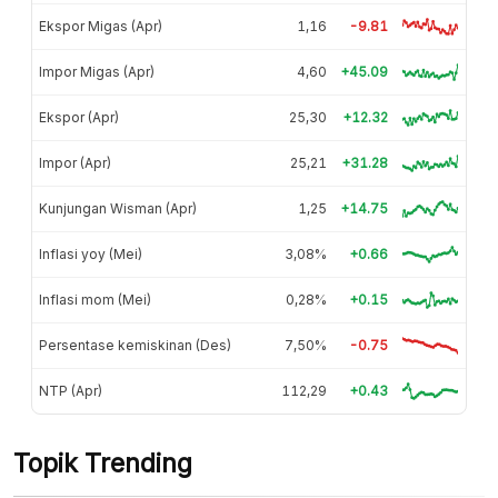
Ekspor Migas (Apr)
1,16
-9.81
Impor Migas (Apr)
4,60
+45.09
Ekspor (Apr)
25,30
+12.32
Impor (Apr)
25,21
+31.28
Kunjungan Wisman (Apr)
1,25
+14.75
Inflasi yoy (Mei)
3,08%
+0.66
Inflasi mom (Mei)
0,28%
+0.15
Persentase kemiskinan (Des)
7,50%
-0.75
NTP (Apr)
112,29
+0.43
Topik Trending