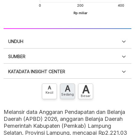
UNDUH
SUMBER
PDF
PNG
Silakan
login
untuk mengakses informasi ini
.
Belum
KATADATA INSIGHT CENTER
punya akun?
Silakan
Daftar sekarang
,
GRATIS!
XLS
EMBED
A
A
Hubungi sekarang »
A
Kecil
Sedang
Besar
Melansir data Anggaran Pendapatan dan Belanja
Daerah (APBD) 2026, anggaran Belanja Daerah
Pemerintah Kabupaten (Pemkab) Lampung
Selatan, Provinsi Lampung, mencapai Rp2.221,03