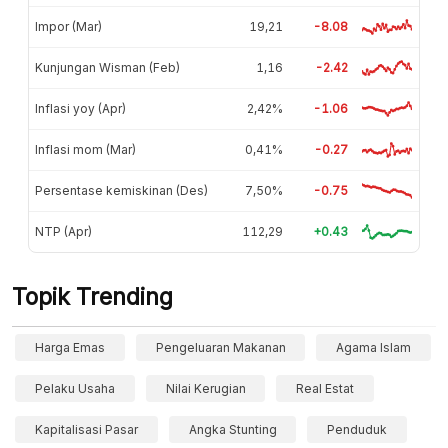
Impor (Mar)
19,21
-8.08
Kunjungan Wisman (Feb)
1,16
-2.42
Inflasi yoy (Apr)
2,42%
-1.06
Inflasi mom (Mar)
0,41%
-0.27
Persentase kemiskinan (Des)
7,50%
-0.75
NTP (Apr)
112,29
+0.43
Topik Trending
Harga Emas
Pengeluaran Makanan
Agama Islam
Pelaku Usaha
Nilai Kerugian
Real Estat
Kapitalisasi Pasar
Angka Stunting
Penduduk