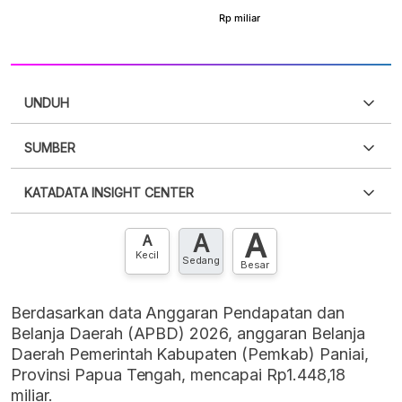
UNDUH
SUMBER
PDF
PNG
Silakan
login
untuk mengakses informasi ini
.
Belum
KATADATA INSIGHT CENTER
punya akun?
Silakan
Daftar sekarang
,
GRATIS!
XLS
EMBED
A
A
Hubungi sekarang »
A
Kecil
Sedang
Besar
Berdasarkan data Anggaran Pendapatan dan
Belanja Daerah (APBD) 2026, anggaran Belanja
Daerah Pemerintah Kabupaten (Pemkab) Paniai,
Provinsi Papua Tengah, mencapai Rp1.448,18
miliar.