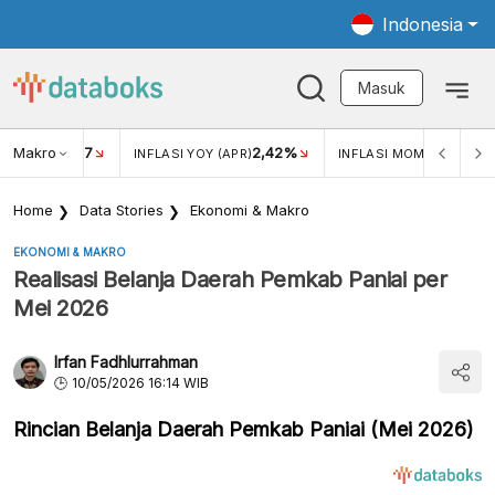
Indonesia
Masuk
Makro
17
2,42%
0,4
KAR USD/IDR
INFLASI YOY (APR)
INFLASI MOM (MAR)
Home
Data Stories
Ekonomi & Makro
EKONOMI & MAKRO
Realisasi Belanja Daerah Pemkab Paniai per
Mei 2026
Irfan Fadhlurrahman
10/05/2026 16:14 WIB
Rincian Belanja Daerah Pemkab Paniai (Mei 2026)